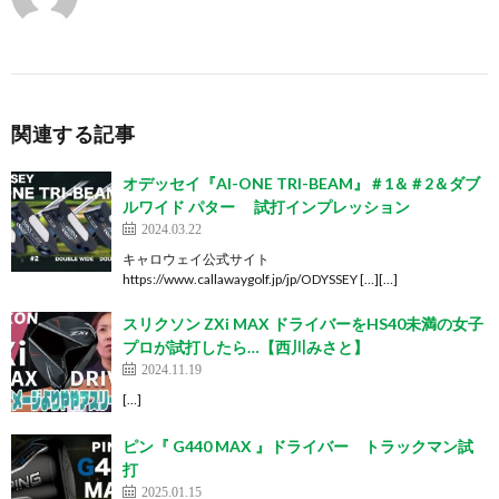
関連する記事
オデッセイ『AI-ONE TRI-BEAM』＃1＆＃2＆ダブ
ルワイド パター 試打インプレッション
2024.03.22
キャロウェイ公式サイト
https://www.callawaygolf.jp/jp/ODYSSEY […][…]
スリクソン ZXi MAX ドライバーをHS40未満の女子
プロが試打したら…【西川みさと】
2024.11.19
[…]
ピン『 G440 MAX 』ドライバー トラックマン試
打
2025.01.15