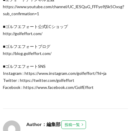
https://www.youtube.com/channel/UC_lESQuG_FFFyo9jSk5Oxsg?
sub_confirmation=1
■ゴルフエフォート公式ECショップ
http://golfeffort.com/
■ゴルフエフォートブログ
http://blog.golfeffort.com/
■ゴルフエフォートSNS
Instagram : https://www.instagram.com/golfeffort/?hl=ja
Twitter : https://twitter.com/golfeffort
Facebook : https://www.facebook.com/GolfEffort
Author：編集部
投稿一覧