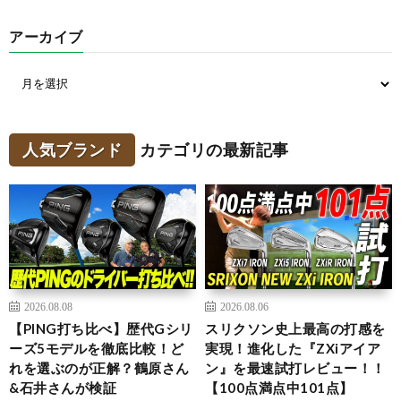
アーカイブ
人気ブランド
カテゴリの最新記事
2026.08.08
2026.08.06
【PING打ち比べ】歴代Gシリ
スリクソン史上最高の打感を
ーズ5モデルを徹底比較！ど
実現！進化した『ZXiアイア
れを選ぶのが正解？鶴原さん
ン』を最速試打レビュー！！
&石井さんが検証
【100点満点中101点】