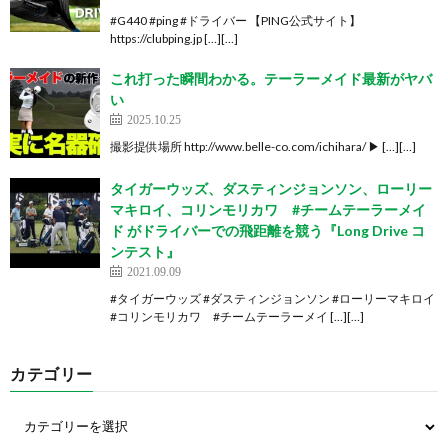
#G440 #ping #ドライバー 【PING公式サイト】
https://clubping.jp […][…]
これ打った瞬間わかる。テーラーメイド最新がヤバ
い
2025.10.25
撮影提供場所 http://www.belle-co.com/ichihara/ ▶︎ […][…]
タイガーウッズ、ダスティンジョンソン、ローリー
マキロイ、コリンモリカワ #チームテーラーメイ
ド がドライバーでの飛距離を競う『Long Drive コ
ンテスト』
2021.09.09
#タイガーウッズ #ダスティンジョンソン #ローリーマキロイ
#コリンモリカワ #チームテーラーメイ […][…]
カテゴリー