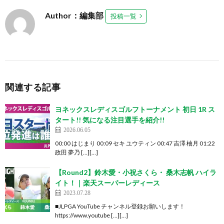
Author：編集部
投稿一覧
関連する記事
ヨネックスレディスゴルフトーナメント 初日 1R ス
タート!! 気になる注目選手を紹介!!
2026.06.05
00:00 はじまり 00:09 セキ ユウティン 00:47 吉澤 柚月 01:22
政田 夢乃 […][…]
【Round2】鈴木愛・小祝さくら・ 桑木志帆 ハイラ
イト！｜楽天スーパーレディース
2023.07.28
■JLPGA YouTube チャンネル登録お願いします！
https://www.youtube […][…]