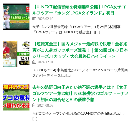
【U-NEXT配信冒頭を特別無料公開】LPGA女子ゴ
ルフツアー『ホンダ LPGAタイランド』初日
2026.02.19
女子ゴルフ世界最高峰『LPGAツアー』1月29日(木)開幕
『LPGAツアー』はU-NEXTで独占生 […][…]
【逆転賞金王】国内メジャー最終戦で決着！金谷拓
実がこん身ガッツポーズ連発！｜第61回ゴルフ日本
シリーズJTカップ＜大会最終日ハイライト＞
2024.12.01
0:00 1H(パー4) 中島啓太がバーディー 0:12 6H(パー5) 片岡尚
之がバーディー 0: […][…]
去年の渋野日向子みたい絶不調の選手とは？【女子
ゴルフツアー第22戦】NEC軽井沢72ゴルフトーナメ
ント初日の組合せとAIの優勝予想
2024.08.08
⭐️全英女子オープンが見れるのはU-NEXTのみ https://px. […]
[…]