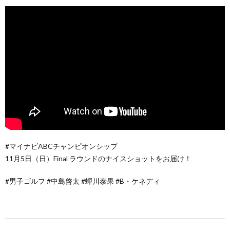
#マイナビABCチャンピオンシップ
11月5日（日）Final ラウンドのナイスショットをお届け！
#男子ゴルフ #中島啓太 #蟬川泰果 #B・ケネディ