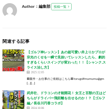
Author：編集部
投稿一覧
関連する記事
【ゴルフ神レッスン】あの超可愛い井上りかプロが
宗光のくせを一瞬で見抜いてレッスンしたら、劇的
すぎるくらいスイングが変わった！！【シャンク,ス
ライス治し方】
2025.12.05
🟥案件・お仕事のご依頼はこちら🟥 torugolfmumumu@gm
[…][…]
武井壮、ドラコンの才能開花！ 女王と百獣の王はど
ちらがドライバー飛距離を出せるのか！？【ゴルフ
編／長谷川円香コラボ】
2024.10.06