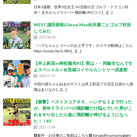
日本3連覇、世界5位女王 VS 百獣の王 ゴルフ・ドラコン対
決！ 女王からドライバー飛距離UPのコツ […][…]
WEST.濵田崇裕&Snow Man向井康二とゴルフ対決
してみた
2025.09.16
「ハマちゃんとコージのお上手です」のコラボ動画はこちら
https://youtu.be/G-l8N […][…]
【井上莉花vs時松隆光#1】実は・・同級生なんです
よスペシャル☺️@茨城ロイヤルカントリー倶楽部
2024.11.11
今回の源ちゃんねるのゲストは井上莉花プロ👏👏 以前から面
識はありなが […][…]
【衝撃】ベストスコア６６、ハンデも１まで行った
が、長年ドライバーの飛距離だけ悩んでいた男がこ
れをやり出したら急に飛距離が伸びるようになっ
た！！#3
2025.11.04
🟥案件・お仕事のご依頼はこちら🟥 torugolfmumumu@gm