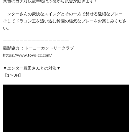
異色のガチ対決後半戦は序盤から試合が動きます！
エンターさんの豪快なスイングとその一方で見せる繊細なプレー
そしてドラコン王を追い込む鈴蘭の強気なプレーをお楽しみくださ
い。
ーーーーーーーーーーーーーーーー
撮影協力 ：トーヨーカントリークラブ
https://www.toyo-cc.com/
▼エンター豊田さんとの対決▼
【1〜3H】