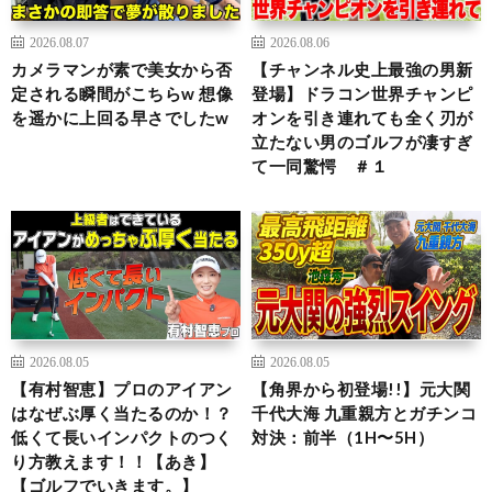
2026.08.07
2026.08.06
カメラマンが素で美女から否
【チャンネル史上最強の男新
定される瞬間がこちらw 想像
登場】ドラコン世界チャンピ
を遥かに上回る早さでしたw
オンを引き連れても全く刃が
立たない男のゴルフが凄すぎ
て一同驚愕 ＃１
2026.08.05
2026.08.05
【有村智恵】プロのアイアン
【角界から初登場!!】元大関
はなぜぶ厚く当たるのか！？
千代大海 九重親方とガチンコ
低くて長いインパクトのつく
対決：前半（1H〜5H）
り方教えます！！【あき】
【ゴルフでいきます。】