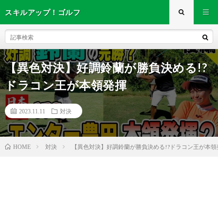
スキルアップ！ゴルフ
【異色対決】好調鈴蘭が勝負決める!?
ドラコン王が本領発揮
2023.11.11
対決
対決
【異色対決】好調鈴蘭が勝負決める!?ドラコン王が本領
HOME