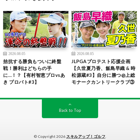
2026.08.05
2026.08.05
拮抗する勝負もついに終盤
JLPGAプロテスト応援企画
戦！勝利はどちらの手
【久世夏乃香、飯島早織 & 時
に…！？【有村智恵プロvsあ
松源蔵#3】自分に勝つ@上総
き プロバト#3】
モナークカントリークラブ③
Back to Top
© Copyright 2026
スキルアップ！ゴルフ
.