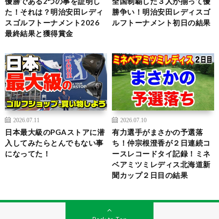
優勝である2つの事を証明し
全国制覇した３人が揃って優
た！それは？明治安田レディ
勝争い！明治安田レディスゴ
スゴルフトーナメント2026
ルフトーナメント初日の結果
最終結果と獲得賞金
2026.07.11
2026.07.10
日本最大級のPGAストアに潜
有力選手がまさかの予選落
入してみたらとんでもない事
ち！仲宗根澄香が２日連続コ
になってた！
ースレコードタイ記録！ミネ
ベアミツミレディス北海道新
聞カップ２日目の結果