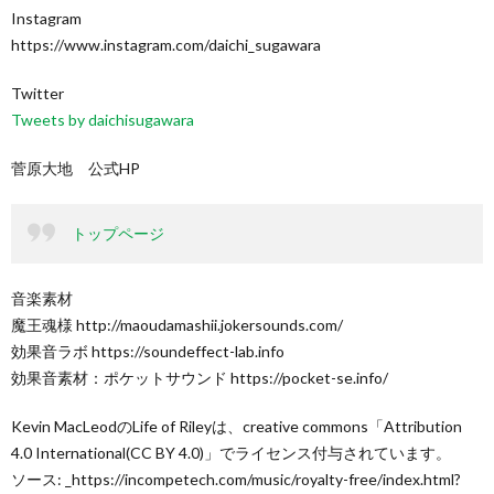
Instagram
https://www.instagram.com/daichi_sugawara
Twitter
Tweets by daichisugawara
菅原大地 公式HP
トップページ
音楽素材
魔王魂様 http://maoudamashii.jokersounds.com/
効果音ラボ https://soundeffect-lab.info
効果音素材：ポケットサウンド https://pocket-se.info/
Kevin MacLeodのLife of Rileyは、creative commons「Attribution
4.0 International(CC BY 4.0)」でライセンス付与されています。
ソース: _https://incompetech.com/music/royalty-free/index.html?