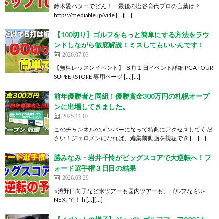
鈴木愛パターでどん！ 最後の塩谷育代プロの言葉は？
https://mediable.jp/vide […][…]
【100切り】ゴルフをもっと簡単にする方法をラウ
ンドしながら徹底解説！ミスしてもいいんです！
2026.07.03
【無料レッスンイベント】 ８月１日イベント詳細 PGA TOUR
SUPEERSTORE 専用ページ […][…]
前年優勝者と同組！優勝賞金300万円の札幌オープ
ンに出場してきました。
2025.11.07
このチャンネルのメンバーになって特典にアクセスしてくだ
さい！ジェロメンになれば、編集前動画を視聴でき […][…]
勝みなみ・岩井千怜がビッグスコアで大逆転へ！フ
ォード選手権３日目の結果
2026.03.29
⭐️渋野日向子など米ツアーも国内ツアーも、ゴルフならU-
NEXTで！ h […][…]