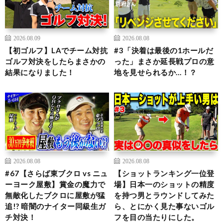
2026.08.09
2026.08.08
【初ゴルフ】LAでチーム対抗
#3「決着は最後の1ホールだ
ゴルフ対決をしたらまさかの
った」まさか延長戦プロの意
結果になりました！
地を見せられるか…！？
2026.08.08
2026.08.08
#67【さらば東ブクロ vs ニュ
【ショットランキング一位登
ーヨーク屋敷】賞金の魔力で
場】日本一のショットの精度
無敵化したブクロに屋敷が猛
を持つ男とラウンドしてみた
追!? 暗闇のナイター同級生ガ
ら、とにかく見た事ないゴル
チ対決！
フを目の当たりにした。