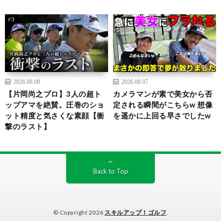
2026.08.08
2026.08.07
【片岡尚之プロ】3人の超ト
カメラマンが素で美女から否
ップアマを絶賛。圧巻のショ
定される瞬間がこちらw 想像
ット精度と気さくな素顔【衝
を遥かに上回る早さでしたw
撃のラスト】
Back to Top
© Copyright 2026
スキルアップ！ゴルフ
.