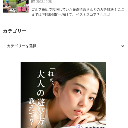
2023.10.28
ゴルフ番組で共演していた藤森慎吾さんとのガチ対決！ ここ
までは”打倒鈴蘭”へ向けて、 ベストスコア７ […][…]
カテゴリー