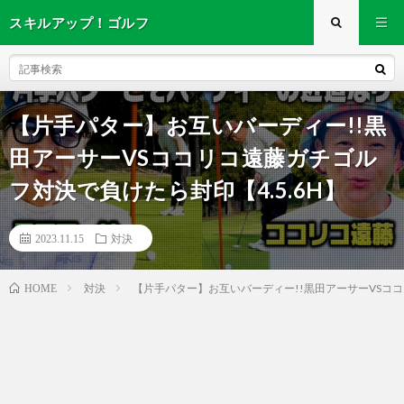
スキルアップ！ゴルフ
【片手パター】お互いバーディー!!黒
田アーサーVSココリコ遠藤ガチゴル
フ対決で負けたら封印【4.5.6H】
2023.11.15
対決
対決
【片手パター】お互いバーディー!!黒田アーサーVSココ
HOME