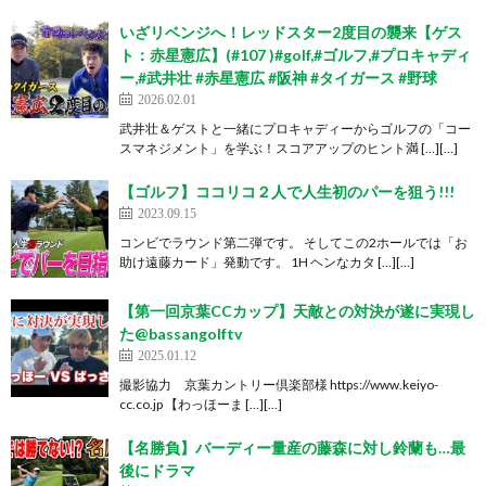
いざリベンジへ！レッドスター2度目の襲来【ゲス
ト：赤星憲広】(#107 )#golf,#ゴルフ,#プロキャディ
ー,#武井壮 #赤星憲広 #阪神 #タイガース #野球
2026.02.01
武井壮＆ゲストと一緒にプロキャディーからゴルフの「コー
スマネジメント」を学ぶ！スコアアップのヒント満 […][…]
【ゴルフ】ココリコ２人で人生初のパーを狙う!!!
2023.09.15
コンビでラウンド第二弾です。 そしてこの2ホールでは「お
助け遠藤カード」発動です。 1H ヘンなカタ […][…]
【第一回京葉CCカップ】天敵との対決が遂に実現し
た@bassangolftv
2025.01.12
撮影協力 京葉カントリー倶楽部様 https://www.keiyo-
cc.co.jp 【わっほーま […][…]
【名勝負】バーディー量産の藤森に対し鈴蘭も…最
後にドラマ