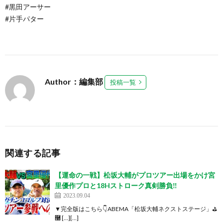
#黒田アーサー
#片手パター
Author：編集部
投稿一覧
関連する記事
【運命の一戦】松坂大輔がプロツアー出場をかけ宮
里優作プロと18Hストローク真剣勝負‼︎
2023.09.04
▼完全版はこちら👇ABEMA「松坂大輔ネクストステージ」⛳
࿠ […][…]