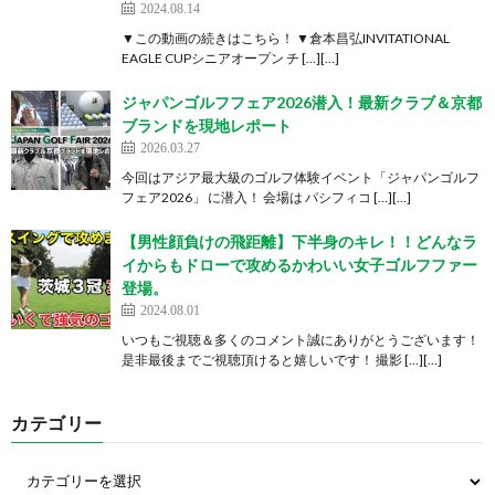
2024.08.14
▼この動画の続きはこちら！ ▼倉本昌弘INVITATIONAL
EAGLE CUPシニアオープン チ […][…]
ジャパンゴルフフェア2026潜入！最新クラブ＆京都
ブランドを現地レポート
2026.03.27
今回はアジア最大級のゴルフ体験イベント「ジャパンゴルフ
フェア2026」 に潜入！ 会場は パシフィコ […][…]
【男性顔負けの飛距離】下半身のキレ！！どんなラ
イからもドローで攻めるかわいい女子ゴルフファー
登場。
2024.08.01
いつもご視聴＆多くのコメント誠にありがとうございます！
是非最後までご視聴頂けると嬉しいです！ 撮影 […][…]
カテゴリー