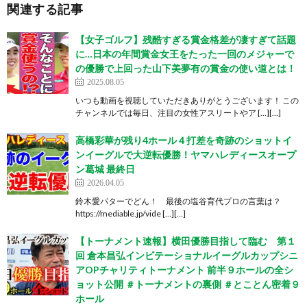
関連する記事
【女子ゴルフ】残酷すぎる賞金格差が凄すぎて話題
に…日本の年間賞金女王をたった一回のメジャーで
の優勝で上回った山下美夢有の賞金の使い道とは！
2025.08.05
いつも動画を視聴していただきありがとうございます！ この
チャンネルでは毎日、注目の女性アスリートやア […][…]
高橋彩華が残り4ホール４打差を奇跡のショットイ
ンイーグルで大逆転優勝！ヤマハレディースオープ
ン葛城 最終日
2026.04.05
鈴木愛パターでどん！ 最後の塩谷育代プロの言葉は？
https://mediable.jp/vide […][…]
【トーナメント速報】横田優勝目指して臨む 第１
回 倉本昌弘インビテーショナルイーグルカップシニ
アOPチャリティトーナメント 前半９ホールの全シ
ョット公開 ＃トーナメントの裏側 ＃とことん密着９
ホール