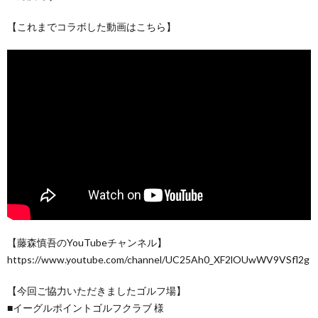
【これまでコラボした動画はこちら】
【藤森慎吾のYouTubeチャンネル】
https://www.youtube.com/channel/UC25Ah0_XF2lOUwWV9VSfl2g
【今回ご協力いただきましたゴルフ場】
■イーグルポイントゴルフクラブ 様