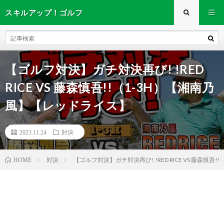
スキルアップ！ゴルフ
【ゴルフ対決】ガチ対決再び! !RED
RICE VS 藤森慎吾!!（1-3H）【湘南乃
風】【レッドライス】
2023.11.24
対決
対決
【ゴルフ対決】ガチ対決再び! !RED RICE VS 藤森慎
HOME