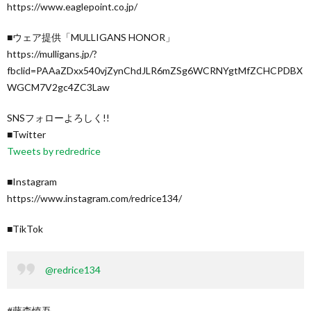
https://www.eaglepoint.co.jp/
■ウェア提供「MULLIGANS HONOR」
https://mulligans.jp/?
fbclid=PAAaZDxx540vjZynChdJLR6mZSg6WCRNYgtMfZCHCPDBX
WGCM7V2gc4ZC3Law
SNSフォローよろしく!!
■Twitter
Tweets by redredrice
■Instagram
https://www.instagram.com/redrice134/
■TikTok
@redrice134
#藤森慎吾