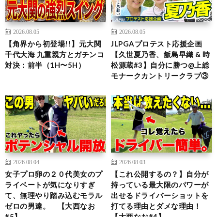
2026.08.05
2026.08.05
【角界から初登場!!】元大関
JLPGAプロテスト応援企画
千代大海 九重親方とガチンコ
【久世夏乃香、飯島早織 & 時
対決：前半（1H〜5H）
松源蔵#3】自分に勝つ@上総
モナークカントリークラブ③
2026.08.04
2026.08.03
女子プロ卵の２０代美女のプ
【これ公開するの？】自分が
ライベートが気になりすぎ
持っている最大限のパワーが
て、無理やり踏み込むモラル
出せるドライバーショットを
ゼロの男達。 【大西なお
打てる理由とダメな理由！
#5】
【大西なお#4】