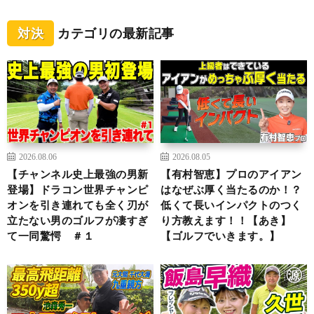
対決
カテゴリの最新記事
2026.08.06
2026.08.05
【チャンネル史上最強の男新
【有村智恵】プロのアイアン
登場】ドラコン世界チャンピ
はなぜぶ厚く当たるのか！？
オンを引き連れても全く刃が
低くて長いインパクトのつく
立たない男のゴルフが凄すぎ
り方教えます！！【あき】
て一同驚愕 ＃１
【ゴルフでいきます。】