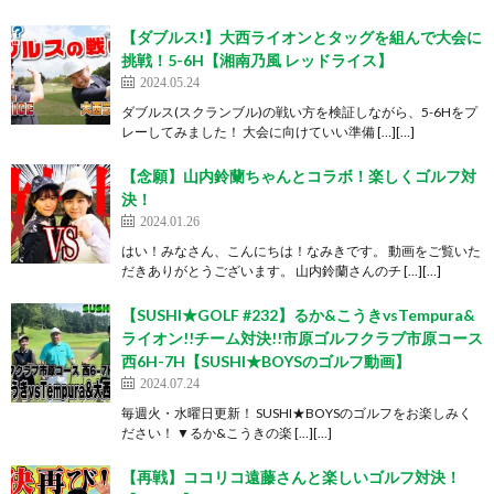
【ダブルス!】大西ライオンとタッグを組んで大会に
挑戦！5-6H【湘南乃風 レッドライス】
2024.05.24
ダブルス(スクランブル)の戦い方を検証しながら、5-6Hをプ
レーしてみました！ 大会に向けていい準備 […][…]
【念願】山内鈴蘭ちゃんとコラボ！楽しくゴルフ対
決！
2024.01.26
はい！みなさん、こんにちは！なみきです。 動画をご覧いた
だきありがとうございます。 山内鈴蘭さんのチ […][…]
【SUSHI★GOLF #232】るか&こうきvsTempura&
ライオン!!チーム対決!!市原ゴルフクラブ市原コース
西6H-7H【SUSHI★BOYSのゴルフ動画】
2024.07.24
毎週火・水曜日更新！ SUSHI★BOYSのゴルフをお楽しみく
ださい！ ▼るか&こうきの楽 […][…]
【再戦】ココリコ遠藤さんと楽しいゴルフ対決！