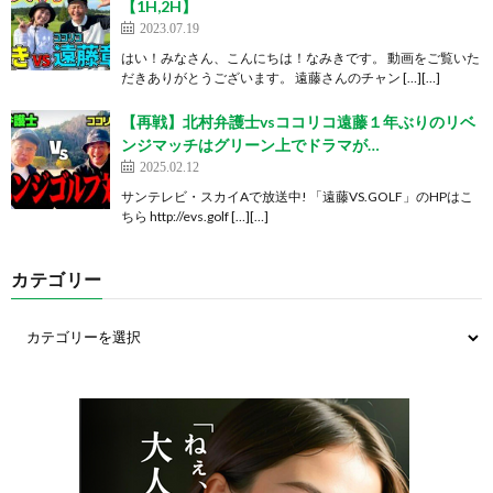
【1H,2H】
2023.07.19
はい！みなさん、こんにちは！なみきです。 動画をご覧いた
だきありがとうございます。 遠藤さんのチャン […][…]
【再戦】北村弁護士vsココリコ遠藤１年ぶりのリベ
ンジマッチはグリーン上でドラマが…
2025.02.12
サンテレビ・スカイAで放送中! 「遠藤VS.GOLF」のHPはこ
ちら http://evs.golf […][…]
カテゴリー