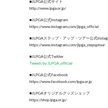
■JLPGA公式サイト
http://www.lpga.or.jp/
■JLPGA公式Instagram
https://www.instagram.com/jlpga_official
■JLPGAステップ・アップ・ツアー公式Instag
https://www.instagram.com/jlpga_stepuptour
■JLPGA公式Twitter
Tweets by JLPGA_official
■JLPGA公式Facebook
https://www.facebook.com/lpga.or.jp
■JLPGAオリジナルグッズショップ
https://shop.lpga.or.jp/