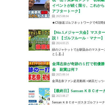
イベントが続く限り、これから
アフタートーク】
2025.08.04
★CS放送ゴルフネットワークで4日間全ラウ
【No.1メジャー大会】マス
説！【ゴルフルール・マナー】
2024.03.25
緑のジャケットでお馴染みのマスター
と […][…]
金澤志奈が奇跡の１打で初優勝
金 副賞は何？
2025.09.14
金澤志奈ファン必見動画 ⭐️納豆だっつって
【最終日】Sansan ＫＢＣ
2023.08.27
Sansan ＫＢＣオーガスタゴルフトーナ