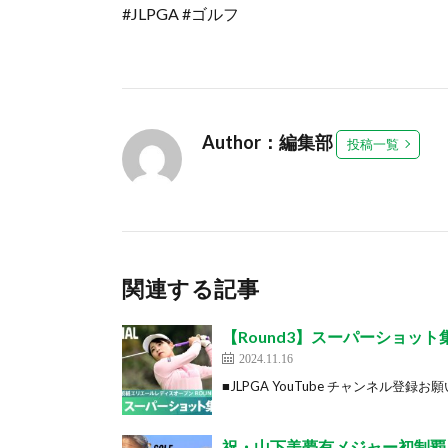
#JLPGA #ゴルフ
Author：編集部
投稿一覧
関連する記事
【Round3】スーパーショッ
2024.11.16
■JLPGA YouTube チャンネル登録お願いしま
祝・山下美夢有メジャー初制覇