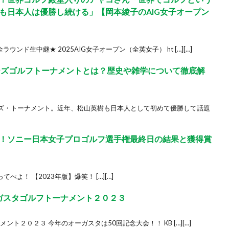
も日本人は優勝し続ける」【岡本綾子のAIG女子オープン
ンド生中継★ 2025AIG女子オープン（全英女子） ht […][…]
ターズゴルフトーナメントとは？歴史や雑学について徹底解
ズ・トーナメント。近年、松山英樹も日本人として初めて優勝して話題
！ソニー日本女子プロゴルフ選手権最終日の結果と獲得賞
ぺよ！ 【2023年版】爆笑！ […][…]
オーガスタゴルフトーナメント２０２３
メント２０２３ 今年のオーガスタは50回記念大会！！ KB […][…]