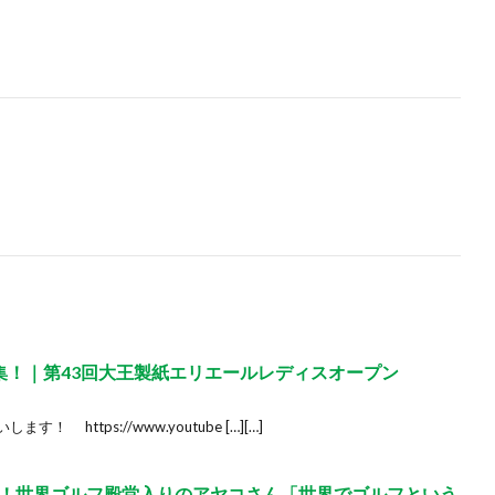
ト集！｜第43回大王製紙エリエールレディスオープン
す！ https://www.youtube […][…]
！世界ゴルフ殿堂入りのアヤコさん「世界でゴルフという