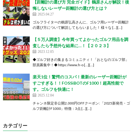
【距離計の選び方 完全ガイド】鶴原さんが解説！後
悔しないレーザー距離計の選び方とは？
2025.04.27
ゴルフライターの鶴原弘高さんに、ゴルフ用レーザー距離計
の選び方について解説してもらいました！ 様々な […][…]
【５万人調査】今年買ってよかったゴルフ用品を調
査したら予想外な結果に…！【２０２３】
2023.12.05
◆ゴルフ好きの集まるコミュニティ！「おとなのゴルフ部」
部員募集中！◆ https://www.h-o […][…]
楽天1位！驚愕のコスパ！最新のレーザー距離計が
すごすぎる！！FOSSiBOTのF1000！超高性能で
す。ゴルフを快適に！
2025.12.04
チャンネ限定非公開2,000円OFFクーポン: 「2025新発売・ゴ
ルフ距離計F1000」特徴：3点 […][…]
カテゴリー