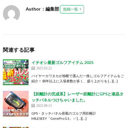
Author：編集部
投稿一覧
関連する記事
イチオシ最新ゴルフアイテム 2025
2025.03.22
バイヤーカワタカが独断で選んだ一推しゴルフアイテムをご
紹介！ 例年以上に入場者数が多く、盛り上がりを […][…]
【距離計の完成系】レーザー距離計にGPSと液晶タ
ッチパネルつけちゃいました。
2025.09.13
GPS・タッチパネル搭載のゴルフ用距離計
MILESEEY「GenePro G1」 ✅ […][…]