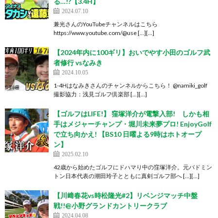
る…!?【3.4H】
2024.07.10
兼光さんのYouTubeチャンネルはこちら
https://www.youtube.com/@use […][…]
【2024年内に100ギリ】おいでやす小田のゴルフ武
者修行 vsなみき
2024.10.05
1-4Hはなみきさんのチャンネルからこちら！ @namiki_golf
撮影協力：浅見ゴルフ倶楽部 […][…]
【ゴルフはLIFE!】 窪塚洋介が電撃入部! しかも相
手はメジャーチャンプ・堀川未来夢プロ! EnjoyGolf
で立ち向かえ! 【BS10 日曜よる9時はホトオープ
ン】
2025.02.10
42歳から始めたゴルフにドハマり中の窪塚洋介。元バドミン
トン日本代表の潮田玲子とともに真剣ゴルフ部へ […][…]
【川﨑春花vs時松隆光#2】リベンジマッチ中盤
戦!!@小野グランドカントリークラブ
2024.04.08