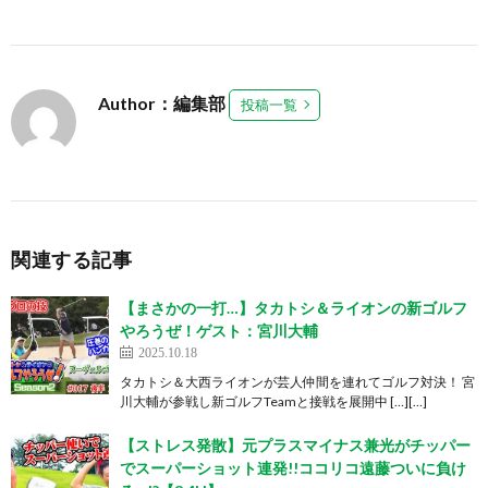
Author：編集部
投稿一覧
関連する記事
【まさかの一打…】タカトシ＆ライオンの新ゴルフ
やろうぜ！ゲスト：宮川大輔
2025.10.18
タカトシ＆大西ライオンが芸人仲間を連れてゴルフ対決！ 宮
川大輔が参戦し新ゴルフTeamと接戦を展開中 […][…]
【ストレス発散】元プラスマイナス兼光がチッパー
でスーパーショット連発!!ココリコ遠藤ついに負け