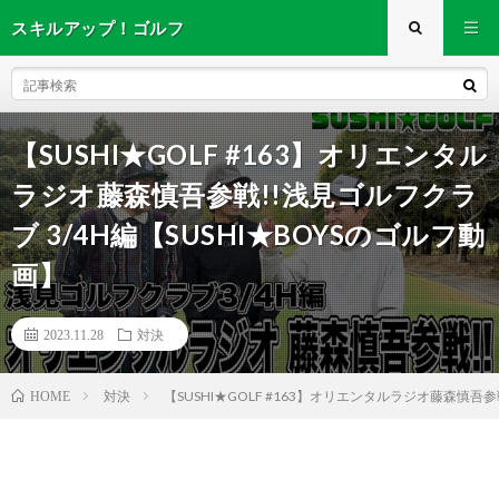
スキルアップ！ゴルフ
【SUSHI★GOLF #163】オリエンタル
ラジオ藤森慎吾参戦!!浅見ゴルフクラ
ブ 3/4H編【SUSHI★BOYSのゴルフ動
画】
2023.11.28
対決
対決
【SUSHI★GOLF #163】オリエンタルラジオ藤森慎吾参
HOME