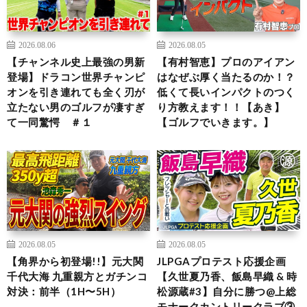
2026.08.06
2026.08.05
【チャンネル史上最強の男新
【有村智恵】プロのアイアン
登場】ドラコン世界チャンピ
はなぜぶ厚く当たるのか！？
オンを引き連れても全く刃が
低くて長いインパクトのつく
立たない男のゴルフが凄すぎ
り方教えます！！【あき】
て一同驚愕 ＃１
【ゴルフでいきます。】
2026.08.05
2026.08.05
【角界から初登場!!】元大関
JLPGAプロテスト応援企画
千代大海 九重親方とガチンコ
【久世夏乃香、飯島早織 & 時
対決：前半（1H〜5H）
松源蔵#3】自分に勝つ@上総
モナークカントリークラブ③