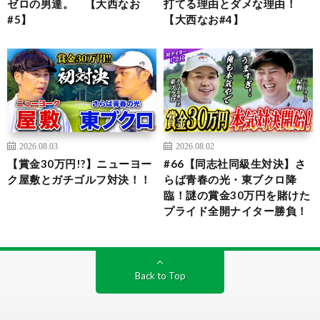
ゼロの男達。 【大西なお
打てる理由とダメな理由！
#5】
【大西なお#4】
2026.08.03
2026.08.02
【賞金30万円!?】ニューヨー
#66【同志社同級生対決】さ
ク屋敷とガチゴルフ対決！！
らば青春の光・東ブクロ降
臨！謎の賞金30万円を賭けた
プライド全開ナイター勝負！
Back to Top