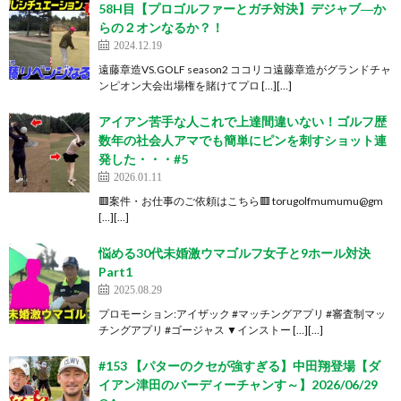
58H目【プロゴルファーとガチ対決】デジャブ―か
らの２オンなるか？！
2024.12.19
遠藤章造VS.GOLF season2 ココリコ遠藤章造がグランドチャ
ンピオン大会出場権を賭けてプロ […][…]
アイアン苦手な人これで上達間違いない！ゴルフ歴
数年の社会人アマでも簡単にピンを刺すショット連
発した・・・#5
2026.01.11
🟥案件・お仕事のご依頼はこちら🟥 torugolfmumumu@gm
[…][…]
悩める30代未婚激ウマゴルフ女子と9ホール対決
Part1
2025.08.29
プロモーション:アイザック #マッチングアプリ #審査制マッ
チングアプリ #ゴージャス ▼インストー […][…]
#153 【パターのクセが強すぎる】中田翔登場【ダ
イアン津田のバーディーチャンす～】2026/06/29