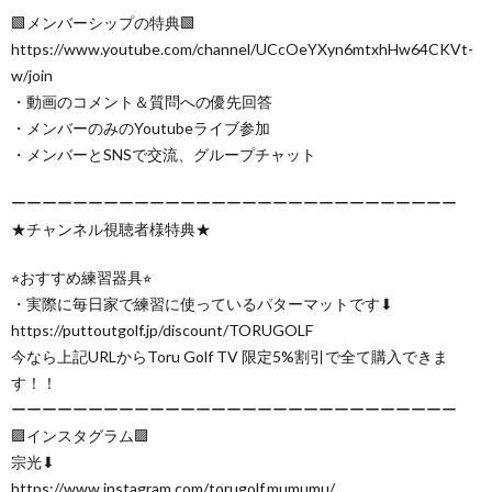
🟩メンバーシップの特典🟩
https://www.youtube.com/channel/UCcOeYXyn6mtxhHw64CKVt-
w/join
・動画のコメント＆質問への優先回答
・メンバーのみのYoutubeライブ参加
・メンバーとSNSで交流、グループチャット
ーーーーーーーーーーーーーーーーーーーーーーーーーーーーー
★チャンネル視聴者様特典★
⭐︎おすすめ練習器具⭐︎
・実際に毎日家で練習に使っているパターマットです⬇︎
https://puttoutgolf.jp/discount/TORUGOLF
今なら上記URLからToru Golf TV 限定5%割引で全て購入できま
す！！
ーーーーーーーーーーーーーーーーーーーーーーーーーーーーー
🟪インスタグラム🟪
宗光⬇︎
https://www.instagram.com/torugolf.mumumu/