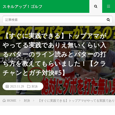
スキルアップ！ゴルフ
【すぐに実践できる】トップアマが
やってる実践でありえ無いくらい入
るパターのライン読みとパターの打
ち方を教えてもらいました！【クラ
チャンとガチ対決#5】
2023.11.29
対決
対決
【すぐに実践できる】トップアマがやってる実践であり
HOME