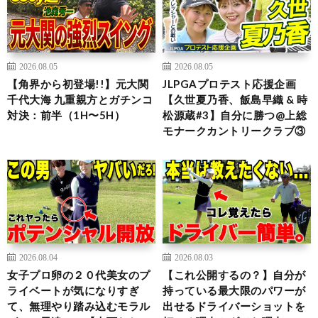
2026.08.05
2026.08.05
【角界から初登場!!】元大関
JLPGAプロテスト応援企画
千代大海 九重親方とガチンコ
【久世夏乃香、飯島早織 & 時
対決：前半（1H〜5H）
松源蔵#3】自分に勝つ@上総
モナークカントリークラブ③
2026.08.04
2026.08.03
女子プロ卵の２０代美女のプ
【これ公開するの？】自分が
ライベートが気になりすぎ
持っている最大限のパワーが
て、無理やり踏み込むモラル
出せるドライバーショットを