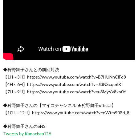
◆狩野舞子さんとの前回対決
【1H～3H】https://www.youtube.com/watch?v=B7HUNnClFo8
【4H～6H】https://www.youtube.com/watch?v=Ji3NScqo6KI
【7H～9H】https://www.youtube.com/watch?v=u3MyVv8xo0Y
◆狩野舞子さんの【マイコチャンネル ★狩野舞子official】
【10H～12H】https://www.youtube.com/watch?v=nWtmS0Bri_8
◆狩野舞子さんのSNS
Tweets by Kanochan715