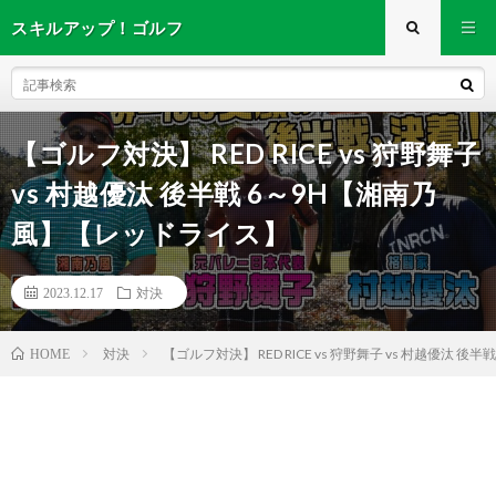
スキルアップ！ゴルフ
【ゴルフ対決】 RED RICE vs 狩野舞子
vs 村越優汰 後半戦 6～9H【湘南乃
風】【レッドライス】
2023.12.17
対決
対決
【ゴルフ対決】 RED RICE vs 狩野舞子 vs 村越優汰
HOME