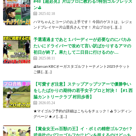
#48【超必見】片山プロに教わる‼️特別ゴルフレッス
ン⛳
2025.02.18
ハマちゃんとコージのお上手です！ 今回のゲストは、レジェ
ンドプレイヤー片山晋呉さんです！ 片山プロが […][…]
予選通過まであと１バーディーが必要なのにバカみ
たいにドライバーで攻めて言い訳ばかりするアマの
初日が終了。果たして二日目に行けるのか….
2025.08.11
⛳️Sansan KBCオーガスタゴルフトーナメント2025チケット
ご購 […][…]
【可愛すぎ注意】ステップアップツアーで優勝争い
をしたばかりの期待の若手女子プロと対決！【#1 西
脇カントリークラブ 村田歩香】
2026.05.24
★マイゴルフ予約の詳細はこちらをチェック！⛳️ ランディン
グページ ★メ […][…]
【賞金女王vs百獣の王】イ・ボミの精密ゴルフか!？
武井壮のパワーゴルフか!? ピンを捉えるのはどっち