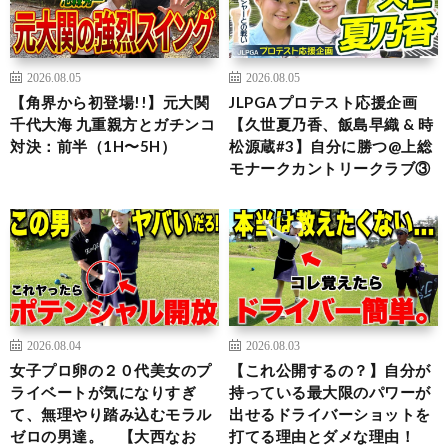
2026.08.05
2026.08.05
【角界から初登場!!】元大関
JLPGAプロテスト応援企画
千代大海 九重親方とガチンコ
【久世夏乃香、飯島早織 & 時
対決：前半（1H〜5H）
松源蔵#3】自分に勝つ@上総
モナークカントリークラブ③
2026.08.04
2026.08.03
女子プロ卵の２０代美女のプ
【これ公開するの？】自分が
ライベートが気になりすぎ
持っている最大限のパワーが
て、無理やり踏み込むモラル
出せるドライバーショットを
ゼロの男達。 【大西なお
打てる理由とダメな理由！