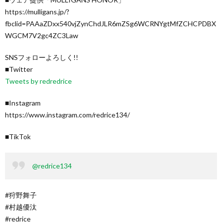
https://mulligans.jp/?
fbclid=PAAaZDxx540vjZynChdJLR6mZSg6WCRNYgtMfZCHCPDBX
WGCM7V2gc4ZC3Law
SNSフォローよろしく!!
■Twitter
Tweets by redredrice
■Instagram
https://www.instagram.com/redrice134/
■TikTok
@redrice134
#狩野舞子
#村越優汰
#redrice