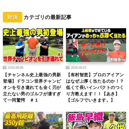
対決
カテゴリの最新記事
2026.08.06
2026.08.05
【チャンネル史上最強の男新
【有村智恵】プロのアイアン
登場】ドラコン世界チャンピ
はなぜぶ厚く当たるのか！？
オンを引き連れても全く刃が
低くて長いインパクトのつく
立たない男のゴルフが凄すぎ
り方教えます！！【あき】
て一同驚愕 ＃１
【ゴルフでいきます。】