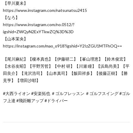
【早川夏未】
https://www.instagram.com/natsunatsu2415
【なろ】
https://www.instagram.com/no.0512/?
igshid=ZWQyN2ExYTkwZQ%3D%3D
【山本茉央】
https://instagram.com/mao_o918?igshid=Y2IzZGU1MTFhOQ==
【尾川麻紀】【榎本真也】【伊藤研二】【峯山理恵】【鈴木俊宏】
【水谷友昭】【平野芳哲】【中村 研】【川瀬 瞳】【浜島尚美】【平
田良介】【滝沢浩司】【山本真司】【飯田祥多】【後藤正樹】【勝
見亨】【増田沙耶】
#大西ライオン #安楽拓也 ＃ゴルフレッスン ＃ゴルフスイング #ゴル
フ上達 #飛距離アップ #ドライバー