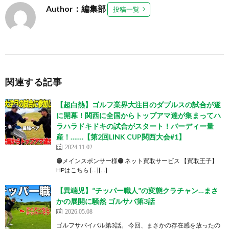
Author：編集部
投稿一覧
関連する記事
【超白熱】ゴルフ業界大注目のダブルスの試合が遂
に開幕！関西に全国からトップアマ達が集まってハ
ラハラドキドキの試合がスタート！バーディー量
産！…….【第2回LINK CUP関西大会#1】
2024.11.02
🟠メインスポンサー様🟠 ネット買取サービス 【買取王子】
HPはこちら […][…]
【異端児】“チッパー職人”の変態クラチャン…まさ
かの展開に騒然 ゴルサバ第3話
2026.05.08
ゴルフサバイバル第3話。 今回、まさかの存在感を放ったの