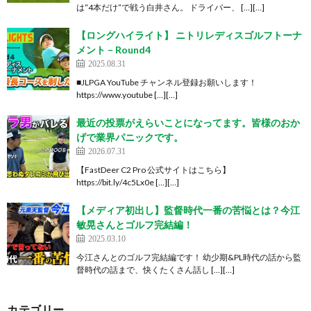
は“4本だけ”で戦う白井さん。 ドライバー、 […][…]
【ロングハイライト】 ニトリレディスゴルフトーナ
メント – Round4
2025.08.31
■JLPGA YouTube チャンネル登録お願いします！
https://www.youtube […][…]
最近の投票がえらいことになってます。皆様のおか
げで業界パニックです。
2026.07.31
【FastDeer C2 Pro 公式サイトはこちら】
https://bit.ly/4c5Lx0e […][…]
【メディア初出し】監督時代一番の苦悩とは？今江
敏晃さんとゴルフ完結編！
2025.03.10
今江さんとのゴルフ完結編です！ 幼少期&PL時代の話から監
督時代の話まで、快くたくさん話し […][…]
カテゴリー