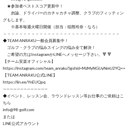
★参加者ベストスコア更新中！
勿論、ドライバーのカチャカチャ調整、クラブのフィッティン
グもします。
※基本毎週火曜日開催（担当：稲熊玲奈・なろ）
－－－－－－－－－－－－－－－－－－－－－－－－－－－－－
◆TEAM ANRAKU一般会員募集中！
ゴルフ・クラブの悩みスイングの悩み全て解決！
ご希望の方はInstagramかLINEへメッセージ下さい。🔻 🔻
【チーム安楽オフィシャル】
https://instagram.com/team_anraku?igshid=MzMyNGUyNmU2YQ==
【TEAM ANRAKU公式LINE】
https://lin.ee/YnEUQpq
—————————————
◆イベント、レッスン会、ラウンドレッスン等お仕事のご依頼はこ
ちら
info@98-golf.com
または
LINE公式アカウント