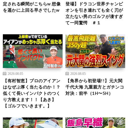
定される瞬間がこちらw 想像
登場】ドラコン世界チャンピ
を遥かに上回る早さでしたw
オンを引き連れても全く刃が
立たない男のゴルフが凄すぎ
て一同驚愕 ＃１
2026.08.05
2026.08.05
【有村智恵】プロのアイアン
【角界から初登場!!】元大関
はなぜぶ厚く当たるのか！？
千代大海 九重親方とガチンコ
低くて長いインパクトのつく
対決：前半（1H〜5H）
り方教えます！！【あき】
【ゴルフでいきます。】