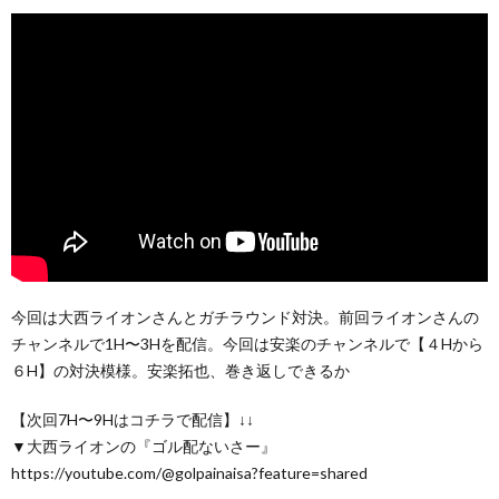
今回は大西ライオンさんとガチラウンド対決。前回ライオンさんの
チャンネルで1H〜3Hを配信。今回は安楽のチャンネルで【４Hから
６H】の対決模様。安楽拓也、巻き返しできるか
【次回7H〜9Hはコチラで配信】↓↓
▼大西ライオンの『ゴル配ないさー』
https://youtube.com/@golpainaisa?feature=shared