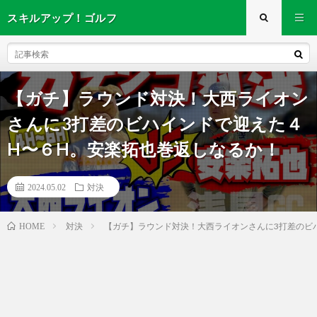
スキルアップ！ゴルフ
【ガチ】ラウンド対決！大西ライオン
さんに3打差のビハインドで迎えた４
H〜６H。安楽拓也巻返しなるか！
2024.05.02
対決
対決
【ガチ】ラウンド対決！大西ライオンさんに3打差のビ
HOME