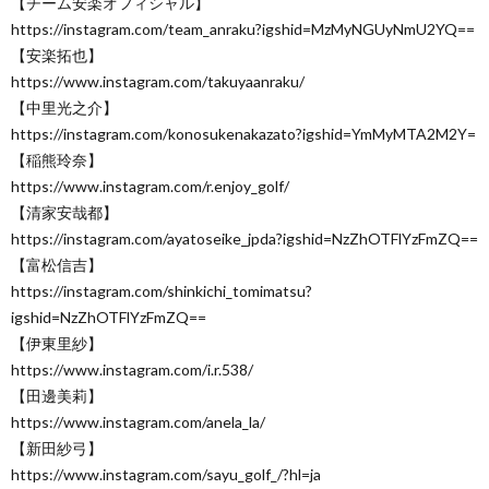
【チーム安楽オフィシャル】
https://instagram.com/team_anraku?igshid=MzMyNGUyNmU2YQ==
【安楽拓也】
https://www.instagram.com/takuyaanraku/
【中里光之介】
https://instagram.com/konosukenakazato?igshid=YmMyMTA2M2Y=
【稲熊玲奈】
https://www.instagram.com/r.enjoy_golf/
【清家安哉都】
https://instagram.com/ayatoseike_jpda?igshid=NzZhOTFlYzFmZQ==
【富松信吉】
https://instagram.com/shinkichi_tomimatsu?
igshid=NzZhOTFlYzFmZQ==
【伊東里紗】
https://www.instagram.com/i.r.538/
【田邊美莉】
https://www.instagram.com/anela_la/
【新田紗弓】
https://www.instagram.com/sayu_golf_/?hl=ja