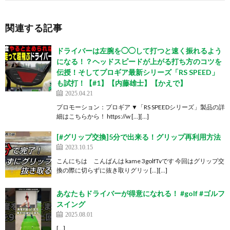
関連する記事
ドライバーは左腕を◯◯して打つと速く振れるよう
になる！？ヘッドスピードが上がる打ち方のコツを
伝授！そしてプロギア最新シリーズ「RS SPEED」
も試打！【#1】【内藤雄士】【かえで】
2025.04.21
プロモーション：プロギア ▼「RS SPEEDシリーズ」製品の詳
細はこちらから！ https://w […][…]
[#グリップ交換]5分で出来る！グリップ再利用方法
2023.10.15
こんにちは こんばんは kame 3golfTvです 今回はグリップ交
換の際に切らずに抜き取りグリッ […][…]
あなたもドライバーが得意になれる！ #golf #ゴルフ
スイング
2025.08.01
[…]