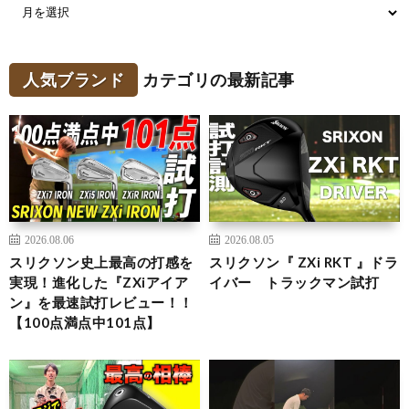
人気ブランド
カテゴリの最新記事
2026.08.06
2026.08.05
スリクソン史上最高の打感を
スリクソン『 ZXi RKT 』ドラ
実現！進化した『ZXiアイア
イバー トラックマン試打
ン』を最速試打レビュー！！
【100点満点中101点】