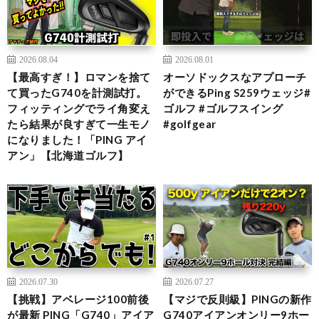
2026.08.04
2026.08.01
【最高すぎ！】ロマンを捨て
オーソドックスなアプローチ
て買ったG740を計測試打。
ができるPing S259ウェッジ#
フィッティングでライ角変え
ゴルフ #ゴルフスイング
たら結果が良すぎて一生モノ
#golfgear
になりました！「PING アイ
アン」【北海道ゴルフ】
2026.07.30
2026.07.27
【挑戦】アベレージ100前後
【マジで反則級】PINGの新作
が最新 PING「G740」アイア
G740アイアンオンリー9ホー