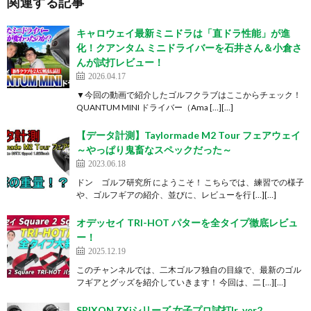
関連する記事
キャロウェイ最新ミニドラは「直ドラ性能」が進
化！クアンタム ミニドライバーを石井さん＆小倉さ
んが試打レビュー！
2026.04.17
▼今回の動画で紹介したゴルフクラブはここからチェック！
QUANTUM MINI ドライバー（Ama […][…]
【データ計測】Taylormade M2 Tour フェアウェイ
～やっぱり鬼畜なスペックだった～
2023.06.18
ドン ゴルフ研究所 にようこそ！ こちらでは、練習での様子
や、ゴルフギアの紹介、並びに、レビューを行 […][…]
オデッセイ TRI-HOT パターを全タイプ徹底レビュ
ー！
2025.12.19
このチャンネルでは、二木ゴルフ独自の目線で、最新のゴル
フギアとグッズを紹介していきます！ 今回は、二 […][…]
SRIXON ZXiシリーズ 女子プロ試打Ir_ver2