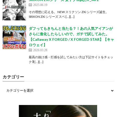
2025.06.19
その理想に応える。 NEW スリクソン ZXi シリーズ誕生。
SRIXON ZXi シリーズ スペ […][…]
ダフってもきちんと当たる？！あの人気アイアンが
さらに進化したらしいので、ガチで試してみた。
【Callaway X FORGED / X FORGED STAR】【キャ
ロウェイ】
2026.03.28
最高の抜け感・打感を試してみたい方は下記サイトをチェッ
ク🏌️ […][…]
カテゴリー