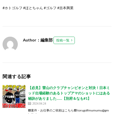
#ホトゴルフ #ほとちゃん #ゴルフ #吉本興業
Author：編集部
投稿一覧
関連する記事
【必見】雷山のクラブチャンピオンと対決！日本ミ
ッド出場経験のあるトップアマのショットにはある
秘訣がありました……【別府＆なも#1】
2024.04.24
🟥案件・お仕事のご依頼はこちら🟥 torugolfmumumu@gm