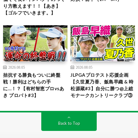
り方教えます！！【あき】
【ゴルフでいきます。】
2026.08.05
2026.08.05
拮抗する勝負もついに終盤
JLPGAプロテスト応援企画
戦！勝利はどちらの手
【久世夏乃香、飯島早織 & 時
に…！？【有村智恵プロvsあ
松源蔵#3】自分に勝つ@上総
き プロバト#3】
モナークカントリークラブ③
Back to Top