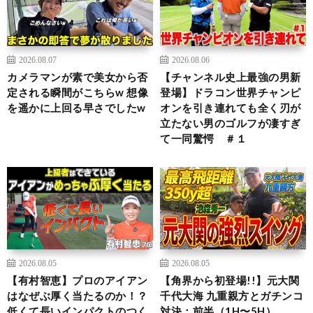
2026.08.07
2026.08.06
カメラマンが素で美女から否
【チャンネル史上最強の男新
定される瞬間がこちらw 想像
登場】ドラコン世界チャンピ
を遥かに上回る早さでしたw
オンを引き連れても全く刃が
立たない男のゴルフが凄すぎ
て一同驚愕 ＃１
2026.08.05
2026.08.05
【有村智恵】プロのアイアン
【角界から初登場!!】元大関
はなぜぶ厚く当たるのか！？
千代大海 九重親方とガチンコ
低くて長いインパクトのつく
対決：前半（1H〜5H）