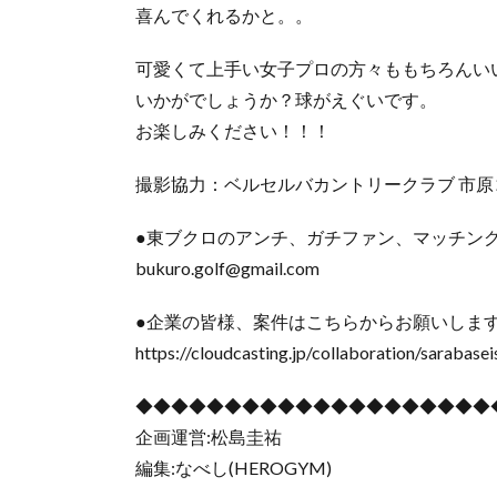
喜んでくれるかと。。
可愛くて上手い女子プロの方々ももちろんい
いかがでしょうか？球がえぐいです。
お楽しみください！！！
撮影協力：ベルセルバカントリークラブ 市原
●東ブクロのアンチ、ガチファン、マッチン
bukuro.golf@gmail.com
●企業の皆様、案件はこちらからお願いしま
https://cloudcasting.jp/collaboration/sarabase
◆◆◆◆◆◆◆◆◆◆◆◆◆◆◆◆◆◆◆◆
企画運営:松島圭祐
編集:なべし(HEROGYM)