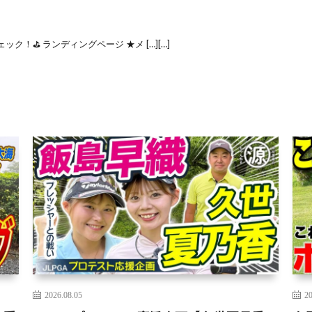
！⛳️ ランディングページ ★メ […][…]
2026.08.05
20