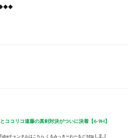
◆◆◆
とココリコ遠藤の真剣対決がついに決着【6-9H】
ubeチャンネルはこちら くるみっきーわーるど http […][…]