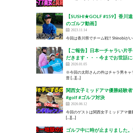
【SUSHI★GOLF #159】香
のゴルフ動画】
2023.11.14
今回は香川県でチーム戦!! Shinobiが
【ご報告】日本一チャラい片手
だきます・・・今までお世話にな
2026.01.05
※今回の太郎さんの件はチャラ男キャ
普 […][…]
関西女子ミッドアマ優勝経験者V
#golf #ゴルフ対決
2026.06.12
今回のゲストは関西女子ミッドアマ優
[…][…]
ゴルフ中に時が止まりました。