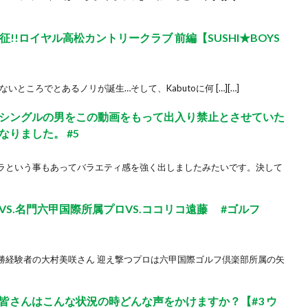
川遠征!!ロイヤル高松カントリークラブ 前編【SUSHI★BOYS
いないところでとあるノリが誕生…そして、Kabutoに何 […][…]
シングルの男をこの動画をもって出入り禁止とさせていた
りました。 #5
ラという事もあってバラエティ感を強く出しましたみたいです。決して
S.名門六甲国際所属プロVS.ココリコ遠藤 #ゴルフ
勝経験者の大村美咲さん 迎え撃つプロは六甲国際ゴルフ倶楽部所属の矢
皆さんはこんな状況の時どんな声をかけますか？【#3 ウ