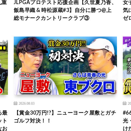
九重
JLPGAプロテスト応援企画【久世夏乃香、
女
飯島早織 & 時松源蔵#3】自分に勝つ@上
気
総モナークカントリークラブ③
ゼ
2026.08.03
20
る最
【賞金30万円!?】ニューヨーク屋敷とガチ
#
ット
ゴルフ対決！！
光
なお
け