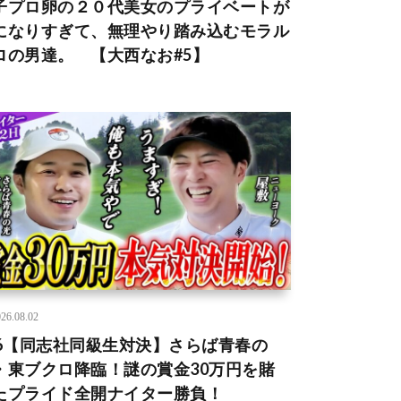
子プロ卵の２０代美女のプライベートが
になりすぎて、無理やり踏み込むモラル
ロの男達。 【大西なお#5】
26.08.02
66【同志社同級生対決】さらば青春の
・東ブクロ降臨！謎の賞金30万円を賭
たプライド全開ナイター勝負！