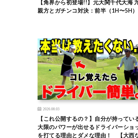
【角界から初登場!!】元大関千代大海 
親方とガチンコ対決：前半（1H〜5H）
2026.08.03
【これ公開するの？】自分が持ってい
大限のパワーが出せるドライバーショ
を打てる理由とダメな理由！ 【大西