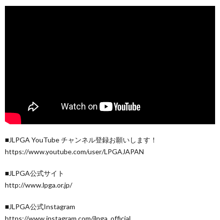
■JLPGA YouTube チャンネル登録お願いします！
https://www.youtube.com/user/LPGAJAPAN
■JLPGA公式サイト
http://www.lpga.or.jp/
■JLPGA公式Instagram
https://www.instagram.com/jlpga_official