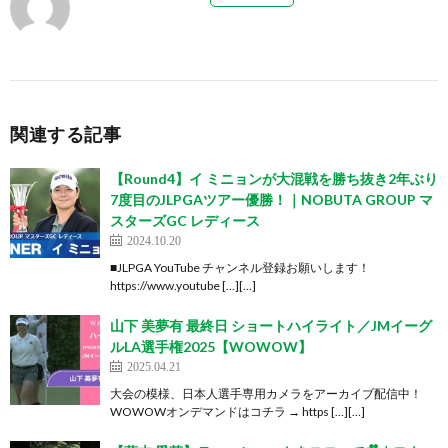
関連する記事
【Round4】イ ミニョンが大混戦を勝ち抜き2年ぶり
7度目のJLPGAツアー優勝！｜NOBUTA GROUP マ
スターズGC レディース
2024.10.20
■JLPGA YouTube チャンネル登録お願いします！
https://www.youtube […][…]
山下 美夢有 最終日 ショートハイライト／JMイーグ
ルLA選手権2025【WOWOW】
2025.04.21
大会の模様、日本人選手専用カメラをアーカイブ配信中！
WOWOWオンデマンドはコチラ → https […][…]