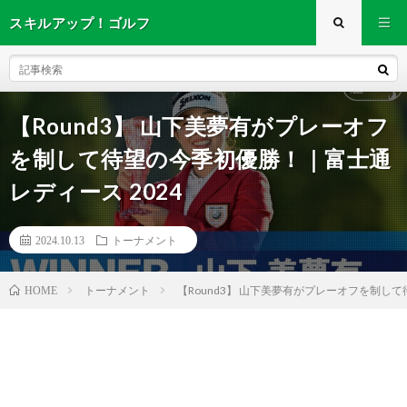
スキルアップ！ゴルフ
【Round3】 山下美夢有がプレーオフ
を制して待望の今季初優勝！｜富士通
レディース 2024
2024.10.13
トーナメント
トーナメント
【Round3】 山下美夢有がプレーオフを制して
HOME