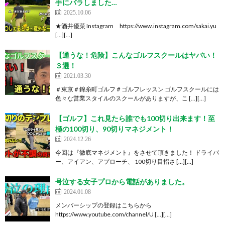
手にバラしました…
2025.10.06
★酒井優菜 Instagram https://www.instagram.com/sakai.yu
[…][…]
【通うな！危険】こんなゴルフスクールはヤバい！
３選！
2021.03.30
＃東京＃錦糸町ゴルフ＃ゴルフレッスン ゴルフスクールには
色々な営業スタイルのスクールがありますが、こ […][…]
【ゴルフ】これ見たら誰でも100切り出来ます！至
極の100切り、90切りマネジメント！
2024.12.26
今回は『徹底マネジメント』をさせて頂きました！ ドライバ
ー、アイアン、アプローチ、 100切り目指さ […][…]
号泣する女子プロから電話がありました。
2024.01.08
メンバーシップの登録はこちらから
https://www.youtube.com/channel/U […][…]