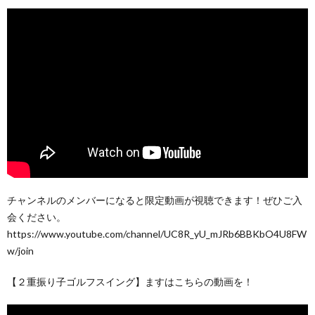
チャンネルのメンバーになると限定動画が視聴できます！ぜひご入
会ください。
https://www.youtube.com/channel/UC8R_yU_mJRb6BBKbO4U8FW
w/join
【２重振り子ゴルフスイング】ますはこちらの動画を！