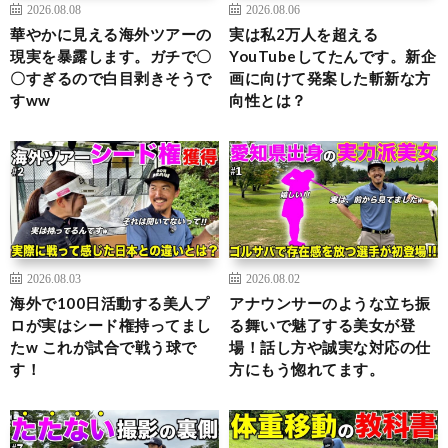
2026.08.08
2026.08.06
華やかに見える海外ツアーの
実は私2万人を超える
現実を暴露します。ガチで〇
YouTubeしてたんです。新企
〇すぎるので白目剥きそうで
画に向けて発案した斬新な方
すww
向性とは？
2026.08.03
2026.08.02
海外で100日活動する美人プ
アナウンサーのような立ち振
ロが実はシード権持ってまし
る舞いで魅了する美女が登
たw これが試合で戦う球で
場！話し方や誠実な対応の仕
す！
方にもう惚れてます。