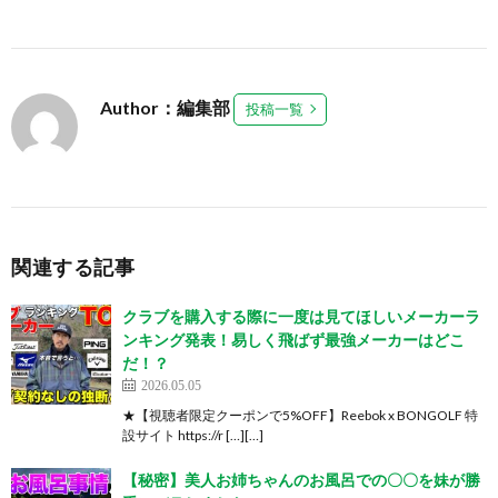
Author：編集部
投稿一覧
関連する記事
クラブを購入する際に一度は見てほしいメーカーラ
ンキング発表！易しく飛ばず最強メーカーはどこ
だ！？
2026.05.05
★【視聴者限定クーポンで5%OFF】Reebok x BONGOLF 特
設サイト https://r […][…]
【秘密】美人お姉ちゃんのお風呂での〇〇を妹が勝