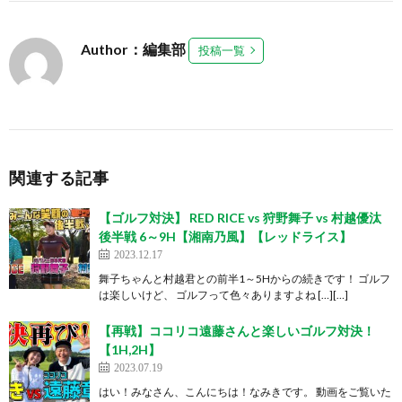
Author：編集部
投稿一覧
関連する記事
【ゴルフ対決】 RED RICE vs 狩野舞子 vs 村越優汰
後半戦 6～9H【湘南乃風】【レッドライス】
2023.12.17
舞子ちゃんと村越君との前半1～5Hからの続きです！ ゴルフ
は楽しいけど、 ゴルフって色々ありますよね […][…]
【再戦】ココリコ遠藤さんと楽しいゴルフ対決！
【1H,2H】
2023.07.19
はい！みなさん、こんにちは！なみきです。 動画をご覧いた