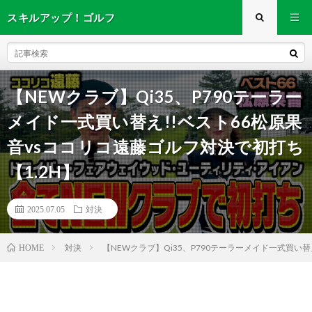
スキルアップ！ゴルフ
【NEWクラブ】Qi35、P790テーラー
メイド一式買い替え!!ベスト66松原果
音vsココリコ遠藤ゴルフ対決で初打ち
【1.2H】
2025.07.05
対決
対決
【NEWクラブ】Qi35、P790テーラーメイド一式買い替
HOME