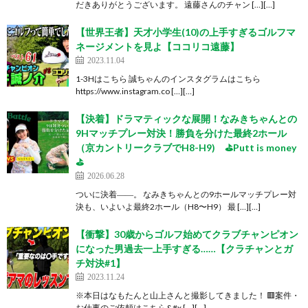
だきありがとうございます。 遠藤さんのチャン […][…]
【世界王者】天才小学生(10)の上手すぎるゴルフマ
ネージメントを見よ【ココリコ遠藤】
2023.11.04
1-3Hはこちら 誠ちゃんのインスタグラムはこちら
https://www.instagram.co […][…]
【決着】ドラマティックな展開！なみきちゃんとの
9Hマッチプレー対決！勝負を分けた最終2ホール
（京カントリークラブでH8-H9) ⛳️Putt is money
⛳️
2026.06.28
ついに決着――。 なみきちゃんとの9ホールマッチプレー対
決も、いよいよ最終2ホール（H8〜H9） 最 […][…]
【衝撃】30歳からゴルフ始めてクラブチャンピオン
になった男過去一上手すぎる……【クラチャンとガ
チ対決#1】
2023.11.24
※本日はなもたんと山上さんと撮影してきました！ 🟥案件・
お仕事のご依頼はこちら&#x […][…]