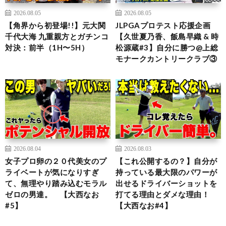
2026.08.05
2026.08.05
【角界から初登場!!】元大関
JLPGAプロテスト応援企画
千代大海 九重親方とガチンコ
【久世夏乃香、飯島早織 & 時
対決：前半（1H〜5H）
松源蔵#3】自分に勝つ@上総
モナークカントリークラブ③
2026.08.04
2026.08.03
女子プロ卵の２０代美女のプ
【これ公開するの？】自分が
ライベートが気になりすぎ
持っている最大限のパワーが
て、無理やり踏み込むモラル
出せるドライバーショットを
ゼロの男達。 【大西なお
打てる理由とダメな理由！
#5】
【大西なお#4】