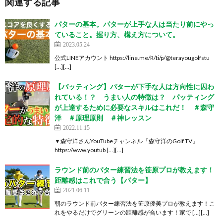
関連する記事
パターの基本。パターが上手な人は当たり前にやっ
ていること。握り方、構え方について。
2023.05.24
公式LINEアカウント https://line.me/R/ti/p/@terayougolfstu
[…][…]
【パッティング】パターが下手な人は方向性に囚わ
れている！？ うまい人の特徴は？ パッティング
が上達するために必要なスキルはこれだ！ ＃森守
洋 ＃原理原則 ＃神レッスン
2022.11.15
▼森守洋さんYouTubeチャンネル『森守洋のGolf TV』
https://www.youtub […][…]
ラウンド前のパター練習法を笹原プロが教えます！
距離感はこれで合う【パター】
2021.06.11
朝のラウンド前パター練習法を笹原優美プロが教えます！こ
れをやるだけでグリーンの距離感が合います！家で […][…]