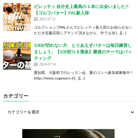
ピレッティ 自分史上最高の１本に出会いました!!
【ゴルフパター】PAL新入荷
2022.07.31
ゴルフショップPALさんでピレッティ新入荷のお知らせをい
ただき近藤店長にアテンド頂きながら、中でも珍 […][…]
100が切れない方、とりあえずパターは毎日練習し
ましょう。【100切り５箇条】最後のテーマはパッ
ティング
2024.07.14
愛知県、大阪府でのレッスン会、夏のコンペ参加者募集中！
https://www.sugawara-d […][…]
カテゴリー