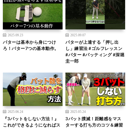
2025.09.23
2025.09.07
パターは基本から身につけ
パターが上達する「押し出
ろ！パター7つの基本動作。
し」練習法 #ゴルフレッスン
#パター #パッティング #深堀
圭一郎
2025.06.24
2025.05.24
『3パットをしない方法！』
3パット撲滅！距離感をマス
これができるようになればス
ターする打ち方のコツ＆練習