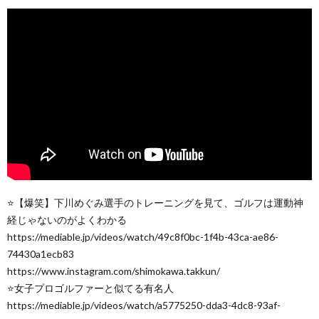
⭐️【爆笑】下川めぐみ選手のトレーニングを見て、ゴルフは運動神
経じゃないのがよくわかる
https://mediable.jp/videos/watch/49c8f0bc-1f4b-43ca-ae86-
74430a1ecb83
https://www.instagram.com/shimokawa.takkun/
⭐️女子プロゴルファーと似てる有名人
https://mediable.jp/videos/watch/a5775250-dda3-4dc8-93af-