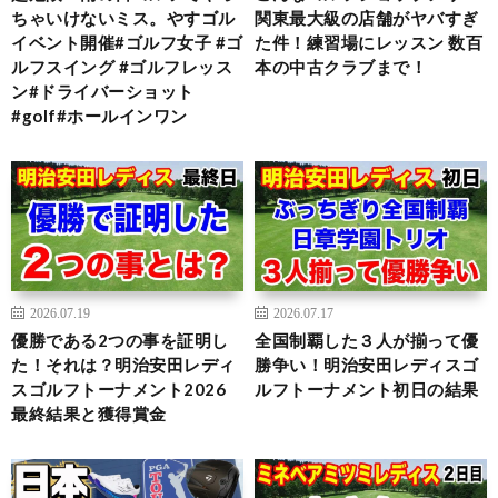
ちゃいけないミス。やすゴル
関東最大級の店舗がヤバすぎ
イベント開催#ゴルフ女子 #ゴ
た件！練習場にレッスン 数百
ルフスイング #ゴルフレッス
本の中古クラブまで！
ン#ドライバーショット
#golf#ホールインワン
2026.07.19
2026.07.17
優勝である2つの事を証明し
全国制覇した３人が揃って優
た！それは？明治安田レディ
勝争い！明治安田レディスゴ
スゴルフトーナメント2026
ルフトーナメント初日の結果
最終結果と獲得賞金