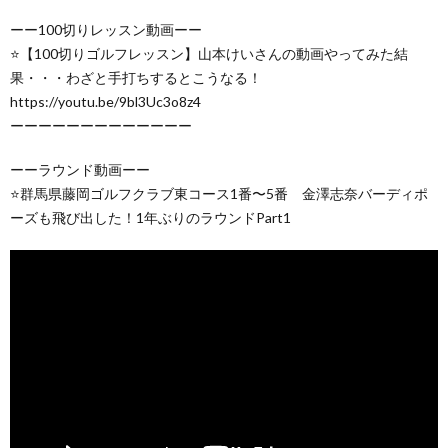
ーー100切りレッスン動画ーー
⭐️【100切りゴルフレッスン】山本けいさんの動画やってみた結
果・・・わざと手打ちするとこうなる！
https://youtu.be/9bl3Uc3o8z4
ーーーーーーーーーーーーー
ーーラウンド動画ーー
⭐️群馬県藤岡ゴルフクラブ東コース1番〜5番 金澤志奈バーディポ
ーズも飛び出した！1年ぶりのラウンドPart1