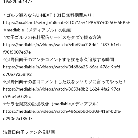
19a82bbb1477
⭐️ゴルフ観るならU-NEXT！31日無料期間あり！
https://px.a8.net/svt/ejp?a8mat=3T07M5+1PBVSY+3250+6RP5E
✳️mediable（メディアブル）の動画
⭐️女子ゴルフの有料配信サービスをタダで観る方法
https://mediable.jp/videos/watch/64bd9aa7-8dd4-4f37-b1eb-
f98f5007e67e
⭐️渋野日向子のアンチコメントする奴を永久追放する瞬間
https://mediable.jp/videos/watch/04686a25-66ca-476c-9bfd-
d70e79258f92
⭐️渋野日向子の悪口コメントした奴をクソミソに言ってやった！
https://mediable.jp/videos/watch/8653e8b2-1624-4fa2-97ca-
c99fb4e0a28c
⭐️ヤラセ疑惑の証拠映像（mediableメディアブル）
https://mediable.jp/videos/watch/486cebbd-b308-41ef-b2fa-
d290e2a185d7
渋野日向子ファン必見動画