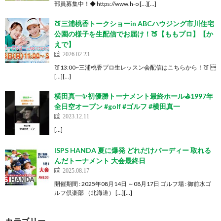
部員募集中！◆ https://www.h-o […][…]
🍑三浦桃香トークショーin ABCハウジング市川住宅
公園の様子を生配信でお届け！🍑【ももプロ】【か
えで】
2026.02.23
🍑13:00~三浦桃香プロ生レッスン会配信はこちらから！🍑 
[…][…]
横田真一✨初優勝トーナメント最終ホール⛳️1997年
全日空オープン #golf #ゴルフ #横田真一
2023.12.11
[…]
ISPS HANDA 夏に爆発 どれだけバーディー 取れる
んだトーナメント 大会最終日
2025.08.17
開催期間 : 2025年08月14日 ～08月17日 ゴルフ場 : 御前水ゴ
ルフ倶楽部 （北海道） […][…]
カテゴリー