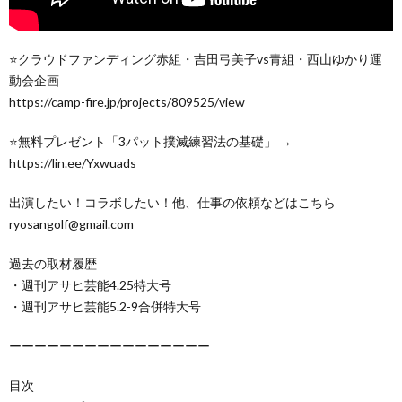
⭐️クラウドファンディング赤組・吉田弓美子vs青組・西山ゆかり運
動会企画
https://camp-fire.jp/projects/809525/view
⭐️無料プレゼント「3パット撲滅練習法の基礎」 →
https://lin.ee/Yxwuads
出演したい！コラボしたい！他、仕事の依頼などはこちら
ryosangolf@gmail.com
過去の取材履歴
・週刊アサヒ芸能4.25特大号
・週刊アサヒ芸能5.2-9合併特大号
ーーーーーーーーーーーーーーーー
目次