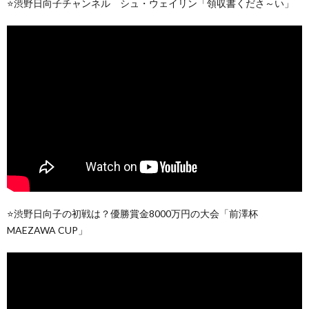
⭐️渋野日向子チャンネル シュ・ウェイリン「領収書くださ～い」
⭐️渋野日向子の初戦は？優勝賞金8000万円の大会「前澤杯
MAEZAWA CUP」