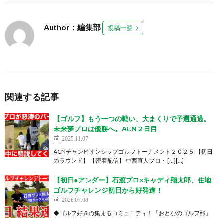
Author：編集部
投稿一覧
関連する記事
【ゴルフ】もう一つの戦い、大まくりで予選通過。
未来夢プロは優勝へ。ACN２日目
2025.11.07
ACNチャンピオンシップゴルフトーナメント２０２５ 【初日
のラウンド】 【密着配信】 中西直人プロ・ […][…]
【初日●アンダー】石渡プロ×キャディ翔太郎、住地
ゴルフチャレンジ初日から好発進！
2026.07.08
◆ゴルフ好きの集まるコミュニティ！「おとなのゴルフ部」