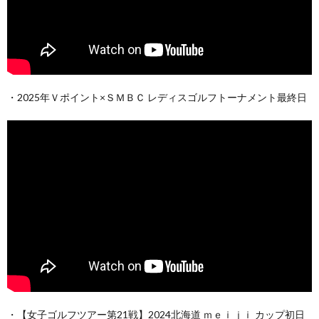
・2025年Ｖポイント×ＳＭＢＣ レディスゴルフトーナメント最終日
・【女子ゴルフツアー第21戦】2024北海道 ｍｅｉｊｉ カップ初日