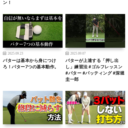
ン！
2025.09.23
2025.09.07
パターは基本から身につけ
パターが上達する「押し出
ろ！パター7つの基本動作。
し」練習法 #ゴルフレッスン
#パター #パッティング #深堀
圭一郎