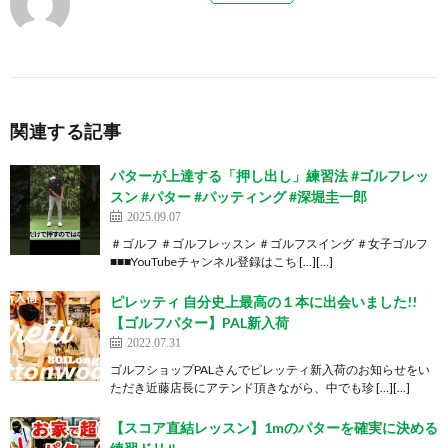
関連する記事
パターが上達する「押し出し」練習法 #ゴルフレッ
スン #パター #パッティング #深堀圭一郎
2025.09.07
＃ゴルフ ＃ゴルフレッスン ＃ゴルフスイング ＃女子ゴルフ
■■■YouTubeチャンネル登録はこち […][…]
ピレッティ 自分史上最高の１本に出会いました!!
【ゴルフパター】PAL新入荷
2022.07.31
ゴルフショップPALさんでピレッティ新入荷のお知らせをい
ただき近藤店長にアテンド頂きながら、中でも珍 […][…]
【スコア直結レッスン】1mのパターを確実に決める