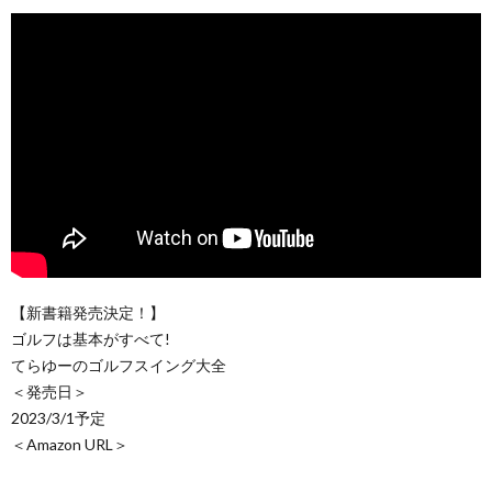
【新書籍発売決定！】
ゴルフは基本がすべて!
てらゆーのゴルフスイング大全
＜発売日＞
2023/3/1予定
＜Amazon URL＞