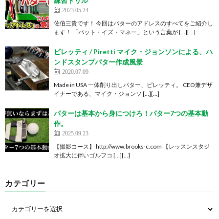
練習ドリル
2023.05.24
佐伯三貴です！ 今回はパターのアドレスのすべてをご紹介し
ます！ 「パット・イズ・マネー」という言葉が […][…]
ピレッティ / Piretti マイク・ジョンソンによる、ハ
ンドスタンプパター作成風景
2020.07.09
Made in USA 一体削り出しパター、ピレッティ。 CEO兼デザ
イナーである、マイク・ジョンソ […][…]
パターは基本から身につけろ！パター7つの基本動
作。
2025.09.23
【撮影コース】 http://www.brooks-c.com 【レッスンスタジ
オ拡大に伴いゴルフコ […][…]
カテゴリー