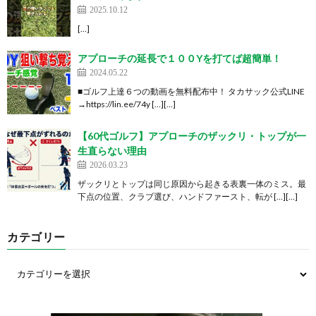
2025.10.12
[…]
アプローチの延長で１００Yを打てば超簡単！
2024.05.22
■ゴルフ上達６つの動画を無料配布中！ タカサック公式LINE
→https://lin.ee/74y […][…]
【60代ゴルフ】アプローチのザックリ・トップが一
生直らない理由
2026.03.23
ザックリとトップは同じ原因から起きる表裏一体のミス。最
下点の位置、クラブ選び、ハンドファースト、転が […][…]
カテゴリー