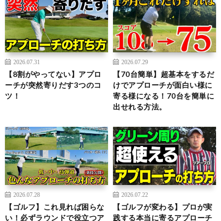
2026.07.31
2026.07.29
【8割がやってない】アプロ
【70台簡単】超基本をするだ
ーチが突然寄りだす3つのコ
けでアプローチが面白い様に
ツ！
寄る様になる！70台を簡単に
出せれる方法。
2026.07.28
2026.07.22
【ゴルフ】これ見れば困らな
【ゴルフが変わる】プロが実
い！必ずラウンドで役立つア
践する本当に寄るアプローチ