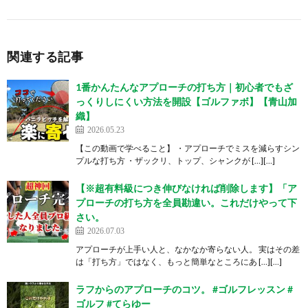
関連する記事
1番かんたんなアプローチの打ち方｜初心者でもざ
っくりしにくい方法を開設【ゴルファボ】【青山加
織】
2026.05.23
【この動画で学べること】 ・アプローチでミスを減らすシン
プルな打ち方 ・ザックリ、トップ、シャンクが […][…]
【※超有料級につき伸びなければ削除します】「ア
プローチの打ち方を全員勘違い。これだけやって下
さい。
2026.07.03
アプローチが上手い人と、なかなか寄らない人。 実はその差
は「打ち方」ではなく、もっと簡単なところにあ […][…]
ラフからのアプローチのコツ。 #ゴルフレッスン #
ゴルフ #てらゆー