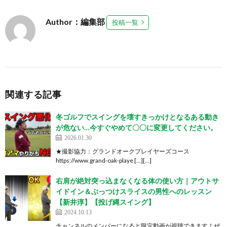
Author：編集部
投稿一覧
関連する記事
冬ゴルフでスイングを壊すきっかけとなるある動き
が危ない…今すぐやめて〇〇に変更してください。
2026.01.30
★撮影協力：グランドオークプレイヤーズコース
https://www.grand-oak-playe […][…]
右肩が絶対突っ込まなくなる体の使い方｜アウトサ
イドイン＆ぶっつけスライスの男性へのレッスン
【新井淳】【投げ縄スイング】
2024.10.13
チャンネルのメンバーになると限定動画が視聴できます！ぜ