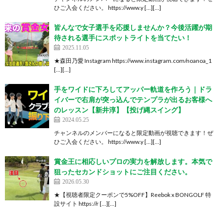
ひご入会ください。 https://www.y […][…]
皆んなで女子選手を応援しませんか？今後活躍が期
待される選手にスポットライトを当てたい！
2025.11.05
★森田乃愛 Instagram https://www.instagram.com/noanoa_1
[…][…]
手をワイドに下ろしてアッパー軌道を作ろう｜ドラ
イバーで右肩が突っ込んでテンプラが出るお客様へ
のレッスン【新井淳】【投げ縄スイング】
2024.05.25
チャンネルのメンバーになると限定動画が視聴できます！ぜ
ひご入会ください。 https://www.y […][…]
賞金王に相応しいプロの実力を解放します。本気で
狙ったセカンドショットにご注目ください。
2026.05.30
★【視聴者限定クーポンで5%OFF】Reebok x BONGOLF 特
設サイト https://r […][…]