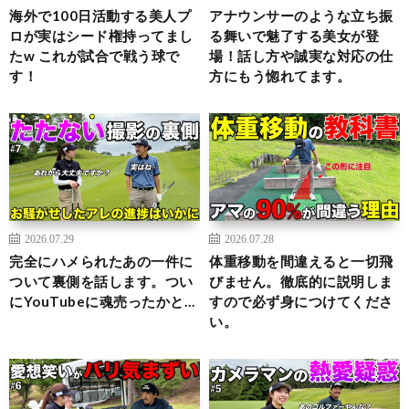
海外で100日活動する美人プ
アナウンサーのような立ち振
ロが実はシード権持ってまし
る舞いで魅了する美女が登
たw これが試合で戦う球で
場！話し方や誠実な対応の仕
す！
方にもう惚れてます。
2026.07.29
2026.07.28
完全にハメられたあの一件に
体重移動を間違えると一切飛
ついて裏側を話します。つい
びません。徹底的に説明しま
にYouTubeに魂売ったかと…
すので必ず身につけてくださ
い。