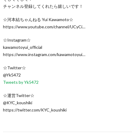
チャンネル登録してくれたら嬉しいです！
☆河本結ちゃんねる Yui Kawamoto☆
https://www.youtube.com/channel/UCyCi…
☆Instagram☆
kawamotoyui_official
https://www.instagram.com/kawamotoyui…
☆Twitter☆
@Yk5472
Tweets by Yk5472
☆運営Twitter☆
@KYC_koushiki
https://twitter.com/KYC_koushiki