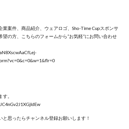
件、商品紹介、ウェアロゴ、Sho-Time Cupスポンサ
希望の方、こちらのフォームから”お気軽”にお問い合わせ
SfaN8XscwAaCfLej-
form?vc=0&c=0&w=1&flr=0
ます。
2JC4nGv2J1XGjldEw
いと思ったらチャンネル登録お願いします！