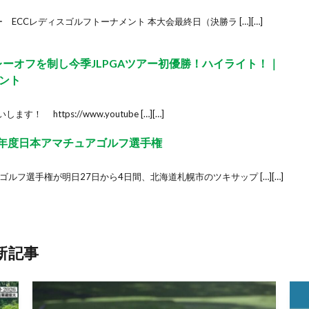
ー ECCレディスゴルフトーナメント 本大会最終日（決勝ラ […][…]
プレーオフを制し今季JLPGAツアー初優勝！ハイライト！｜
ント
す！ https://www.youtube […][…]
3年度日本アマチュアゴルフ選手権
ゴルフ選手権が明日27日から4日間、北海道札幌市のツキサップ […][…]
新記事