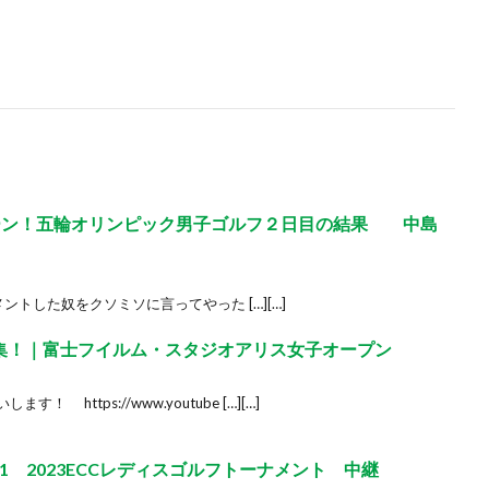
ーン！五輪オリンピック男子ゴルフ２日目の結果 中島
ントした奴をクソミソに言ってやった […][…]
ト集！｜富士フイルム・スタジオアリス女子オープン
す！ https://www.youtube […][…]
1 2023ECCレディスゴルフトーナメント 中継