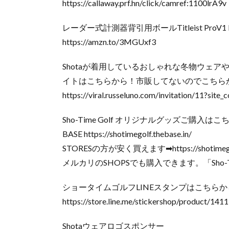
https://callaway.prf.hn/click/camref:1100lrA9v
レーダー式計測器背引用ボールTitleist ProV
https://amzn.to/3MGUxf3
Shotaが着用しているおしゃれな冬物ウェアや、
イトはこちらから！市販してないのでこちら
https://viral.russeluno.com/invitation/11?site
Sho-Time Golf オリジナルグッズご購入は
BASE https://shotimegolf.thebase.in/
STORESの方が安く買えます➡︎https://shotimegolf
メルカリのSHOPSでも購入できます。「Sho-Ti
ショータイムゴルフLINEスタンプはこちらから
https://store.line.me/stickershop/product/141
Shotaウェアロゴスポンサー