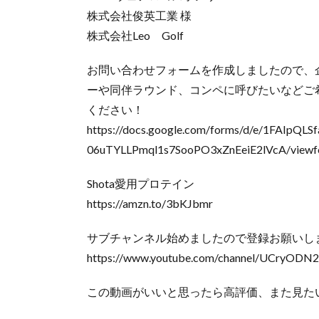
株式会社俊英工業 様
株式会社Leo Golf
お問い合わせフォームを作成しましたので、企業案
ーや同伴ラウンド、コンペに呼びたいなどご
ください！
https://docs.google.com/forms/d/e/1FAIpQL
06uTYLLPmql1s7SooPO3xZnEeiE2lVcA/view
Shota愛用プロテイン
https://amzn.to/3bKJbmr
サブチャンネル始めましたので登録お願いし
https://www.youtube.com/channel/UCryODN
この動画がいいと思ったら高評価、また見た