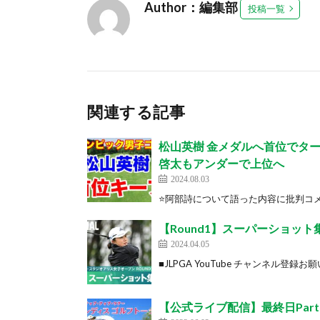
Author：編集部
投稿一覧
関連する記事
松山英樹 金メダルへ首位でタ
啓太もアンダーで上位へ
2024.08.03
⭐️阿部詩について語った内容に批判コメ
【Round1】スーパーショッ
2024.04.05
■JLPGA YouTube チャンネル登録お願いしま
【公式ライブ配信】最終日Part