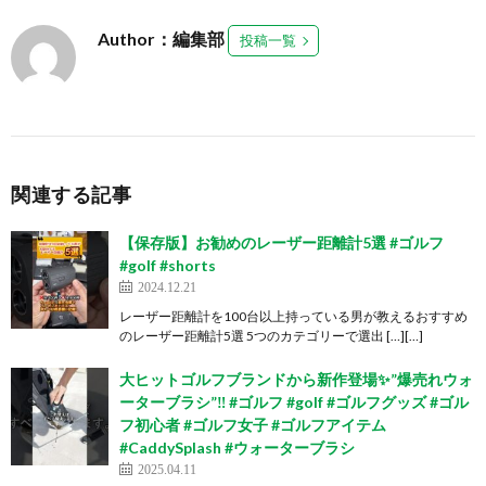
Author：編集部
投稿一覧
関連する記事
【保存版】お勧めのレーザー距離計5選 #ゴルフ
#golf #shorts
2024.12.21
レーザー距離計を100台以上持っている男が教えるおすすめ
のレーザー距離計5選 5つのカテゴリーで選出 […][…]
大ヒットゴルフブランドから新作登場✨️”爆売れウォ
ーターブラシ”‼️ #ゴルフ #golf #ゴルフグッズ #ゴル
フ初心者 #ゴルフ女子 #ゴルフアイテム
#CaddySplash #ウォーターブラシ
2025.04.11