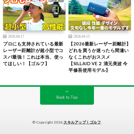
2026.04.17
2026.04.15
プロにも支持されている最新
【2026最新レーザー距離計】
レーザー距離計が超小型でコ
どれを買うか迷ったら間違い
スパ最強！これは本当、使っ
なくこれがおススメ
てほしい！【ゴルフ】
【SILLAID VE２ 清元美波 今
平修吾使用モデル】
Back to Top
© Copyright 2026
スキルアップ！ゴルフ
.