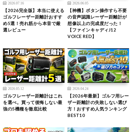
2026.07.16
2026.06.05
【2026完全版】本当に使える
【神機】ボタン操作すら不要
ゴルフレーザー距離計おすす
の音声認識レーザー距離計が
め5選！売れ筋から本音で厳
想像以上の完成度だった！
選レビュー
【ファインキャディJ12
VOICE RED】
2026.05.12
2026.04.24
ゴルフレーザー距離計はこれ
【2026年最新】ゴルフ用レー
を選べ。買って後悔しない最
ザー距離計の失敗しない選び
強の5機種を徹底比較
方！おすすめ人気ランキング
BEST10