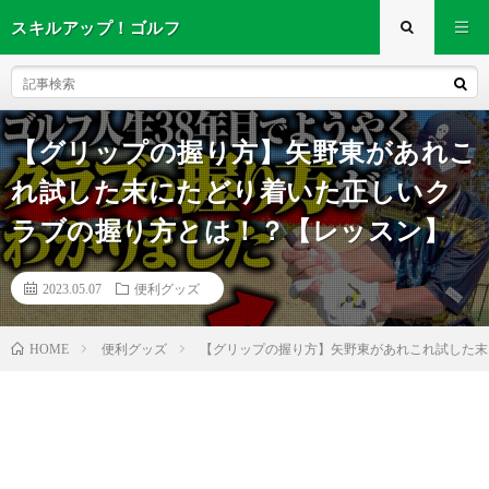
スキルアップ！ゴルフ
【グリップの握り方】矢野東があれこ
れ試した末にたどり着いた正しいク
ラブの握り方とは！？【レッスン】
2023.05.07
便利グッズ
便利グッズ
【グリップの握り方】矢野東があれこれ試した末
HOME