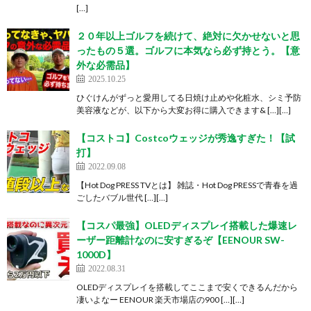
[…]
２０年以上ゴルフを続けて、絶対に欠かせないと思
ったもの５選。ゴルフに本気なら必ず持とう。【意
外な必需品】
2025.10.25
ひぐけんがずっと愛用してる日焼け止めや化粧水、シミ予防
美容液などが、以下から大変お得に購入できます& […][…]
【コストコ】Costcoウェッジが秀逸すぎた！【試
打】
2022.09.08
【Hot Dog PRESS TVとは】 雑誌・Hot Dog PRESSで青春を過
ごしたバブル世代 […][…]
【コスパ最強】OLEDディスプレイ搭載した爆速レ
ーザー距離計なのに安すぎるぞ【EENOUR SW-
1000D】
2022.08.31
OLEDディスプレイを搭載してここまで安くできるんだから
凄いよなー EENOUR 楽天市場店の900 […][…]