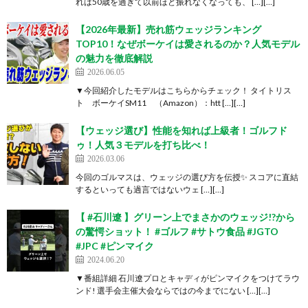
れは50歳を過ぎて以前ほど振れなくなっても、 […][…]
【2026年最新】売れ筋ウェッジランキング
TOP10！なぜボーケイは愛されるのか？人気モデル
の魅力を徹底解説
2026.06.05
▼今回紹介したモデルはこちらからチェック！ タイトリス
ト ボーケイSM11 （Amazon）：htt […][…]
【ウェッジ選び】性能を知れば上級者！ゴルフド
ゥ！人気３モデルを打ち比べ！
2026.03.06
今回のゴルマスは、ウェッジの選び方を伝授✨ スコアに直結
するといっても過言ではないウェ […][…]
【 #石川遼 】グリーン上でまさかのウェッジ!?から
の驚愕ショット！ #ゴルフ #サトウ食品 #JGTO
#JPC #ピンマイク
2024.06.20
▼番組詳細 石川遼プロとキャディがピンマイクをつけてラウ
ンド! 選手会主催大会ならではの今までにない […][…]