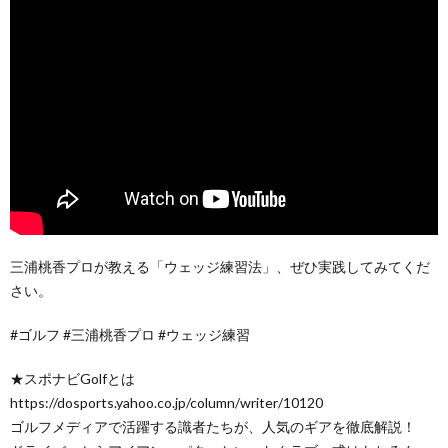
三浦桃香プロが教える「ウェッジ練習法」、ぜひ実践してみてくだ
さい。
#ゴルフ #三浦桃香プロ #ウェッジ練習
★スポナビGolfとは
https://dosports.yahoo.co.jp/column/writer/10120
ゴルフメディアで活躍する識者たちが、人気のギアを徹底解説！