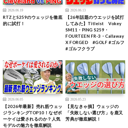
2026.06.19
2026.06.13
RTZとS259のウェッジを徹底
【26年話題のウエッジを試打
的に試打！
してみた】Titleist Vokey
SM11・PING S259・
FOURTEEN FR-3・Callaway
X FORGED #GOLF #ゴルフ
#ゴルフクラブ
2026.06.05
2026.05.23
【2026年最新】売れ筋ウェッ
【見なきゃ損】ウェッジの
ジランキングTOP10！なぜボ
「失敗しない選び方」を鹿又
ーケイは愛されるのか？人気
芳典が徹底解説！
モデルの魅力を徹底解説