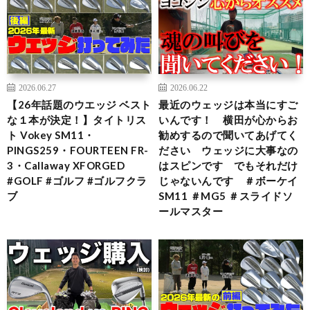
2026.06.27
2026.06.22
【26年話題のウエッジ ベスト
最近のウェッジは本当にすご
な１本が決定！】タイトリス
いんです！ 横田が心からお
ト Vokey SM11・
勧めするので聞いてあげてく
PINGS259・FOURTEEN FR-
ださい ウェッジに大事なの
3・Callaway XFORGED
はスピンです でもそれだけ
#GOLF #ゴルフ #ゴルフクラ
じゃないんです ＃ボーケイ
ブ
SM11 ＃MG5 ＃スライドソ
ールマスター