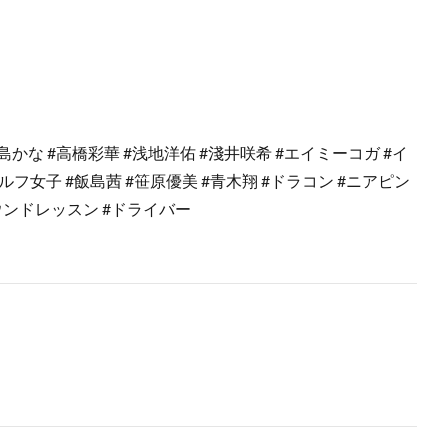
–
ペ #三ヶ島かな #高橋彩華 #浅地洋佑 #淺井咲希 #エイミーコガ #イ
ルフ女子 #飯島茜 #笹原優美 #青木翔 #ドラコン #ニアピン
ラウンドレッスン #ドライバー