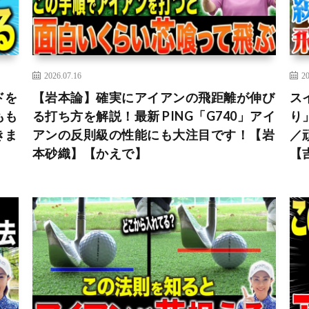
2026.07.16
20
ドを
【岩本論】確実にアイアンの飛距離が伸び
ス
もも
る打ち方を解説！最新 PING「G740」アイ
り
きま
アンの反則級の性能にも大注目です！【岩
／
本砂織】【かえで】
【