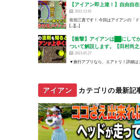
【アイアン即上達！】自由自在
2022.12.01
佐伯三貴です！ 今回はアイアンの「
[…][…]
【衝撃】アイアンは██にして
ついて解説します。【田村尚之
2023.05.27
▼旅行アプリなら、エアトリ！詳細はこちらから！ h
アイアン
カテゴリの最新記