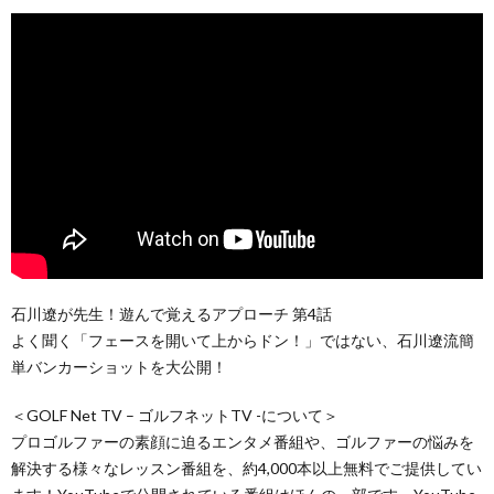
石川遼が先生！遊んで覚えるアプローチ 第4話
よく聞く「フェースを開いて上からドン！」ではない、石川遼流簡
単バンカーショットを大公開！
＜GOLF Net TV – ゴルフネットTV -について＞
プロゴルファーの素顔に迫るエンタメ番組や、ゴルファーの悩みを
解決する様々なレッスン番組を、約4,000本以上無料でご提供してい