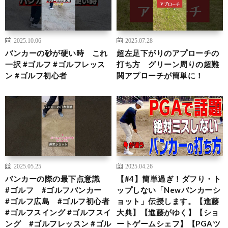
2025.10.06
2025.07.28
バンカーの砂が硬い時 これ
超左足下がりのアプローチの
一択 #ゴルフ #ゴルフレッス
打ち方 グリーン周りの超難
ン #ゴルフ初心者
関アプローチが簡単に！
2025.05.25
2025.04.26
バンカーの際の最下点意識
【#4】簡単過ぎ！ダフり・ト
#ゴルフ #ゴルフバンカー
ップしない「Newバンカーシ
#ゴルフ広島 #ゴルフ初心者
ョット」伝授します。【進藤
#ゴルフスイング #ゴルフスイ
大典】【進藤がゆく】【ショ
ング #ゴルフレッスン #ゴル
ートゲームシェフ】【PGAツ