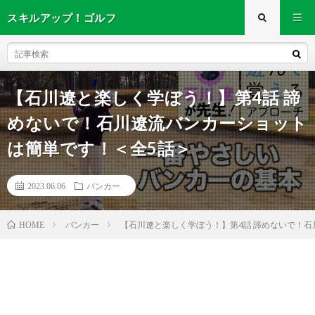
スキルアップ！ゴルフ
【石川遼と楽しく学ぼう！】第4話 諦
めないで！石川遼流バンカーショット
は簡単です！＜全5話＞
2023.06.06
バンカー
バンカー
【石川遼と楽しく学ぼう！】第4話 諦めないで！
HOME