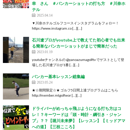
幸 さん ＃バンカーショットの打ち方 ＃川奈ホ
テル
2025.04.14
▼川奈ホテルゴルフコースインスタグラムをフォロー！
https://www.instagram.co […][…]
石川遼プロがyoutube上で教えてた初心者でも出来
る簡単なバンカーショットがまじで簡単だった
2023.01.19
youtubeチャンネルの @yanoazumagolftv でゲストとして登
場した石川遼プロが1番 […][…]
バンカー基本レッスン総集編
2023.05.24
★☆期間限定☆★ ゴルフ5日間上達プログラムはこちら
http://member.mtgolfwor […][…]
ドライバーがめっちゃ飛ぶようになる打ち方はコ
レ！？キーワードは「頭・時計・綱引き・ジャン
プ」？？【堀川未来夢】【レッスン】【ミッドアマ
への道】【三枝こころ】