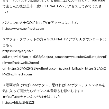
ます！YouTubeで公開されている番組はほんの一部です。YouTube
で楽しんだ後は是非一度GOLF Net TVへアクセスしてみてくださ
い！
パソコンの方★GOLF Net TV★アクセスはこちら
https://www.golfnettv.com
スマフォ・タブレットの方★GOLF Net TV アプリ★ダウンロードは
こちら
https://neqy.adj.st/?
adjust_t=1dl6jon_t1d03fy&adjust_campaign=youtube&adjust_deepli
nk=golfnettv.off://open?
url=https%3A%2F%2Fgolfnettv.com&adjust_fallback=https%3A%2
F%2Fgolfnettv.com
＜動画が良ければGoodボタン、悪ければBadボタン、チャンネルを
気に入って頂けたらチャンネル登録もお願いします＞
★YouTubeチャンネル登録★はこちら
https://bit.ly/2NEZZll