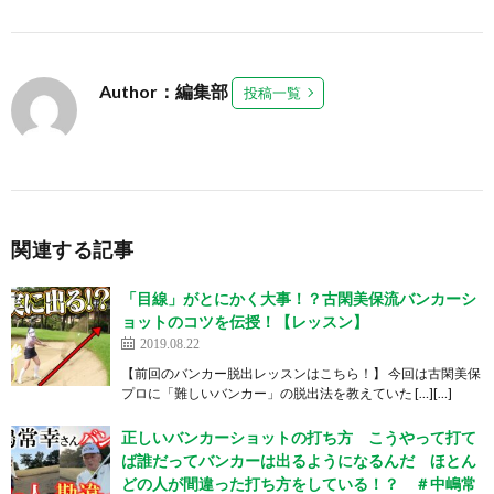
Author：編集部
投稿一覧
関連する記事
「目線」がとにかく大事！？古閑美保流バンカーシ
ョットのコツを伝授！【レッスン】
2019.08.22
【前回のバンカー脱出レッスンはこちら！】 今回は古閑美保
プロに「難しいバンカー」の脱出法を教えていた […][…]
正しいバンカーショットの打ち方 こうやって打て
ば誰だってバンカーは出るようになるんだ ほとん
どの人が間違った打ち方をしている！？ ＃中嶋常