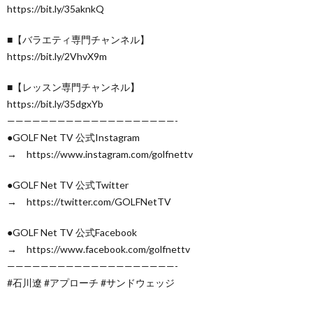
https://bit.ly/35aknkQ
■【バラエティ専門チャンネル】
https://bit.ly/2VhvX9m
■【レッスン専門チャンネル】
https://bit.ly/35dgxYb
————————————————————-
●GOLF Net TV 公式Instagram
→ https://www.instagram.com/golfnettv
●GOLF Net TV 公式Twitter
→ https://twitter.com/GOLFNetTV
●GOLF Net TV 公式Facebook
→ https://www.facebook.com/golfnettv
————————————————————-
#石川遼 #アプローチ #サンドウェッジ