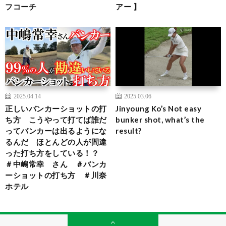
フコーチ
アー 】
2025.04.14
2025.03.06
正しいバンカーショットの打
Jinyoung Ko’s Not easy
ち方 こうやって打てば誰だ
bunker shot, what’s the
ってバンカーは出るようにな
result?
るんだ ほとんどの人が間違
った打ち方をしている！？
＃中嶋常幸 さん ＃バンカ
ーショットの打ち方 ＃川奈
ホテル