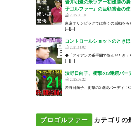
岩井明愛の米ツアー初優勝の裏
子ゴルファー』の巨額賞金の使
2025.08.18
東京オリンピックでは多くの感動をも
[…][…]
コントロールショットのときほ
2021.11.02
◆「アイアンの番手間で悩んだとき」
[…][…]
渋野日向子、衝撃の3連続バー
2025.08.22
渋野日向子、衝撃の3連続バーディ！CPK
プロゴルファー
カテゴリの