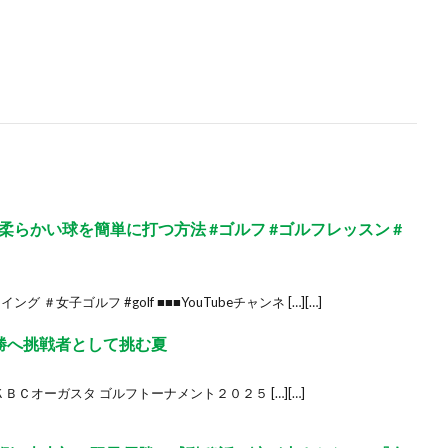
らかい球を簡単に打つ方法 #ゴルフ #ゴルフレッスン #
＃女子ゴルフ #golf ■■■YouTubeチャンネ […][…]
勝へ挑戦者として挑む夏
san ＫＢＣオーガスタ ゴルフトーナメント２０２５ […][…]