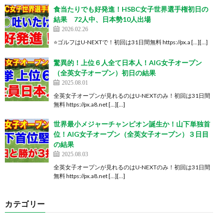
食当たりでも好発進！HSBC女子世界選手権初日の
結果 72人中、日本勢10人出場
2026.02.26
⭐️ゴルフはU-NEXTで！初回は31日間無料 https://px.a […][…]
驚異的！上位６人全て日本人！AIG女子オープン
（全英女子オープン）初日の結果
2025.08.01
全英女子オープンが見れるのはU-NEXTのみ！初回は31日間
無料 https://px.a8.net […][…]
世界最小メジャーチャンピオン誕生か！山下単独首
位！AIG女子オープン（全英女子オープン）３日目
の結果
2025.08.03
全英女子オープンが見れるのはU-NEXTのみ！初回は31日間
無料 https://px.a8.net […][…]
カテゴリー