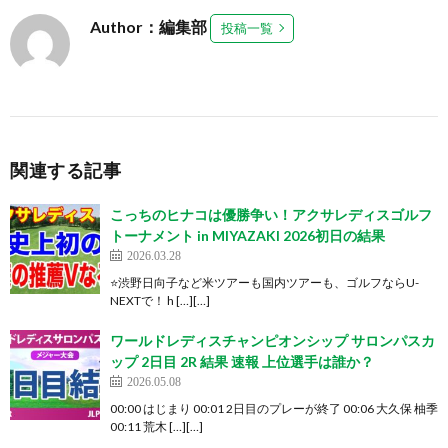
Author：編集部
投稿一覧
関連する記事
こっちのヒナコは優勝争い！アクサレディスゴルフ
トーナメント in MIYAZAKI 2026初日の結果
2026.03.28
⭐️渋野日向子など米ツアーも国内ツアーも、ゴルフならU-
NEXTで！ h […][…]
ワールドレディスチャンピオンシップ サロンパスカ
ップ 2日目 2R 結果 速報 上位選手は誰か？
2026.05.08
00:00 はじまり 00:01 2日目のプレーが終了 00:06 大久保 柚季
00:11 荒木 […][…]