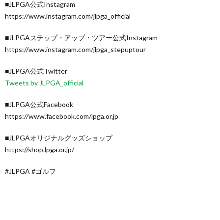
■JLPGA公式Instagram
https://www.instagram.com/jlpga_official
■JLPGAステップ・アップ・ツアー公式Instagram
https://www.instagram.com/jlpga_stepuptour
■JLPGA公式Twitter
Tweets by JLPGA_official
■JLPGA公式Facebook
https://www.facebook.com/lpga.or.jp
■JLPGAオリジナルグッズショップ
https://shop.lpga.or.jp/
#JLPGA #ゴルフ