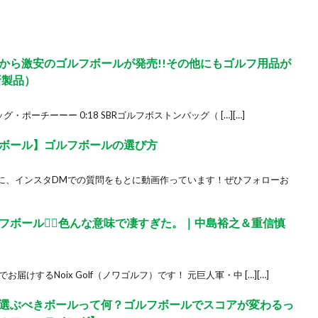
から激安のゴルフボールが発売!!その他にもゴルフ用品が
新製品）
グ・ポーチーーー 0:18 SBRゴルフボストンバッグ（ […][…]
ボール】ゴルフボールの選び方
に、インスタDMでの質問をもとに動画作っています！ぜひフォローお
ボール🏌️‍♂️色んな意味で凄すぎた。｜中島裕之＆重信慎
けするNoix Golf（ノワゴルフ）です！ 元巨人軍・中 […][…]
選ぶべきボールって何？ゴルフボールでスコアが変わるっ