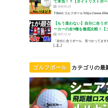
て本当！？【タイトリストボー
2026.05.24
Titleist ゴルフボール https://www.titleist
【もう迷わない】自分に合うボ
ーカーの全9種を徹底比較！【
2025.12.14
「自分に合うボール、見つかってます
[…][…]
ゴルフボール
カテゴリの最