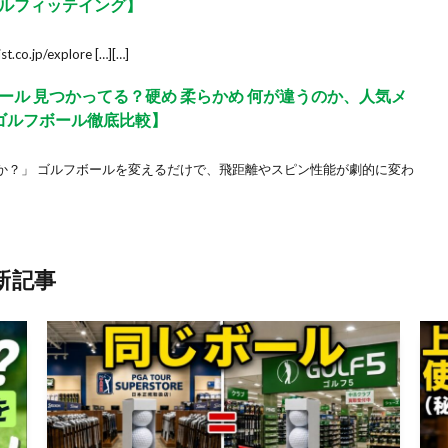
ルフィッテイング】
.co.jp/explore […][…]
ール 見つかってる？硬め 柔らかめ 何が違うのか、人気メ
ゴルフボール徹底比較】
か？」 ゴルフボールを変えるだけで、飛距離やスピン性能が劇的に変わ
新記事