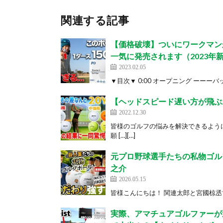
関連する記事
【価格破壊】ついにワークマン
一気に発売されます（2023年
2023.02.05
▼目次▼ 0:00 オープニング ーーーバッ
【ヘッドスピード遅い方が飛ぶ
2022.12.30
皆様のゴルフの悩みを解決できるよう
願 […][…]
元プロ野球選手たちの私物ゴルフ
之介
2026.05.15
皆様こんにちは！ 関連太郎と宮國椋丞でお届
実際、アマチュアゴルファーが