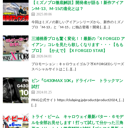
【ミズノプロ徹底解説】開発者が語る！新作アイア
ンM-13、M-15の進化とは？
2025.09.06
今回はミズノの新しいアイアンシリーズから、新作のミズノ
プロ「M-13」と「M-15」に独占密着！開発 […][…]
三浦桃香プロも驚く変化！！最新の「X FORGED ア
イアン」コレを見たら欲しくなります・・・【もも
プロ】 【かえで】【X FORGED STAR】
2026.04.01
プロモーション：キャロウェイゴルフ 🍑X FORGEDシリーズ
スペシャルサイトはこ […][…]
ピン『G430MAX 10K』ドライバー トラックマン
試打
2024.01.25
PING公式サイト https://clubping.jp/product/product2024_ […]
[…]
トライ・ビーム キャロウェイ最新パター・６モデ
ルを全部お見せします！打って試して分かった三角