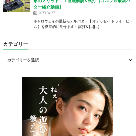
形のメリット！！徹底解説&試打【ゴルフ５最新パ
ター紹介動画】
2023.04.27
キャロウェイの最新モデルパター【 オデッセイ トライ・ビー
ム 】を徹底的に見せます！ 試打& […][…]
カテゴリー