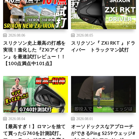
2026.08.06
2026.08.05
スリクソン史上最高の打感を
スリクソン『 ZXi RKT 』ドラ
実現！進化した『ZXiアイア
イバー トラックマン試打
ン』を最速試打レビュー！！
【100点満点中101点】
2026.08.04
2026.08.01
【最高すぎ！】ロマンを捨て
オーソドックスなアプローチ
て買ったG740を計測試打。
ができるPing S259ウェッジ#