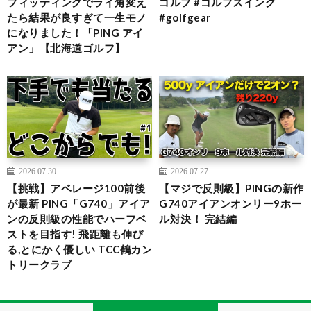
フィッティングでライ角変え
ゴルフ #ゴルフスイング
たら結果が良すぎて一生モノ
#golfgear
になりました！「PING アイ
アン」【北海道ゴルフ】
2026.07.30
2026.07.27
【挑戦】アベレージ100前後
【マジで反則級】PINGの新作
が最新 PING「G740」アイア
G740アイアンオンリー9ホー
ンの反則級の性能でハーフベ
ル対決！ 完結編
ストを目指す! 飛距離も伸び
る,とにかく優しい TCC鶴カン
トリークラブ