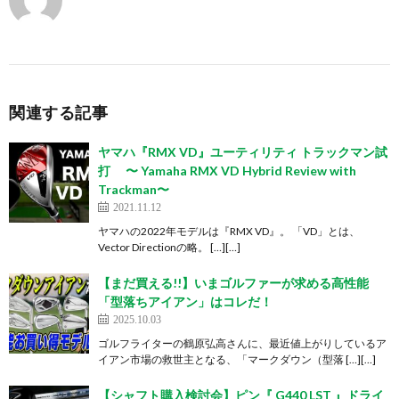
関連する記事
ヤマハ『RMX VD』ユーティリティ トラックマン試
打 〜 Yamaha RMX VD Hybrid Review with
Trackman〜
2021.11.12
ヤマハの2022年モデルは『RMX VD』。 「VD」とは、
Vector Directionの略。 […][…]
【まだ買える!!】いまゴルファーが求める高性能
「型落ちアイアン」はコレだ！
2025.10.03
ゴルフライターの鶴原弘高さんに、最近値上がりしているア
イアン市場の救世主となる、「マークダウン（型落 […][…]
【シャフト購入検討会】ピン『 G440 LST 』ドライ