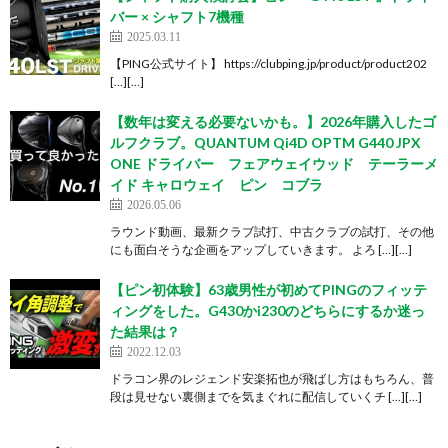
バー × シャフト7機種
2025.03.11
【PING公式サイト】 https://clubping.jp/product/product202
[…][…]
【数年は変える必要ないかも。】2026年購入したゴ
ルフクラブ。QUANTUM Qi4D OPTM G440 JPX
ONE ドライバー フェアウェイウッド テーラーメ
イド キャロウェイ ピン コブラ
2026.05.06
ラウンド動画、最新クラブ試打、中古クラブの試打、その他
にも面白そうな企画をアップしていきます。 よろ […][…]
【ピン初体験】63歳男性が初めてPINGのフィッテ
ィングをした。G430かi230のどちらにするか迷っ
た結果は？
2022.12.03
ドラコン界のレジェンド安楽拓也が飛ばし方はもちろん、普
段は見せない裏側までを気まぐれに配信していくチ […][…]