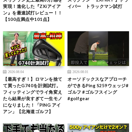
実現！進化した『ZXiアイア
イバー トラックマン試打
ン』を最速試打レビュー！！
【100点満点中101点】
2026.08.04
2026.08.01
【最高すぎ！】ロマンを捨て
オーソドックスなアプローチ
て買ったG740を計測試打。
ができるPing S259ウェッジ#
フィッティングでライ角変え
ゴルフ #ゴルフスイング
たら結果が良すぎて一生モノ
#golfgear
になりました！「PING アイ
アン」【北海道ゴルフ】