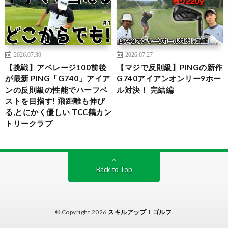
2026.07.30
2026.07.27
【挑戦】アベレージ100前後
【マジで反則級】PINGの新作
が最新 PING「G740」アイア
G740アイアンオンリー9ホー
ンの反則級の性能でハーフベ
ル対決！ 完結編
ストを目指す! 飛距離も伸び
る,とにかく優しい TCC鶴カン
トリークラブ
Back to Top
© Copyright 2026
スキルアップ！ゴルフ
.