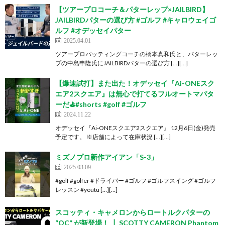
【ツアープロコーチ＆パターレップ×JAILBIRD】
JAILBIRDパターの選び方 #ゴルフ #キャロウェイゴ
ルフ #オデッセイパター
2025.04.01
ツアープロパッティングコーチの橋本真和氏と、パターレッ
プの中島申隆氏にJAILBIRDパターの選び方 […][…]
【爆速試打】また出た！オデッセイ『Ai-ONEスク
エア2スクエア』は無心で打てるフルオートマパタ
ーだ⛳#shorts #golf #ゴルフ
2024.11.22
オデッセイ『Ai-ONEスクエア2スクエア』 12月6日(金)発売
予定です。 ※店舗によって在庫状況 […][…]
ミズノプロ新作アイアン「S-3」
2025.03.09
#golf #golfer #ドライバー #ゴルフ #ゴルフスイング #ゴルフ
レッスン #youtu […][…]
スコッティ・キャメロンからロートルクパターの
“OC” が新登場！ ┃ SCOTTY CAMERON Phantom