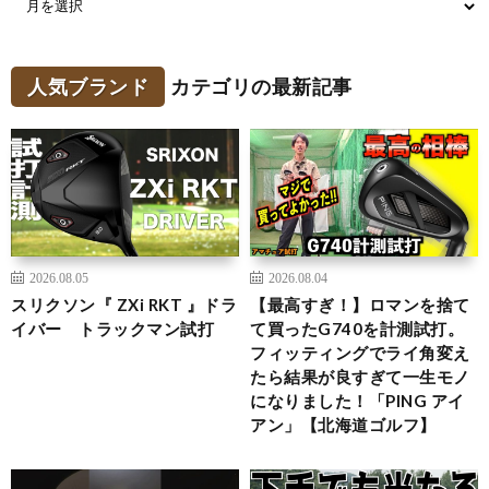
人気ブランド
カテゴリの最新記事
2026.08.05
2026.08.04
スリクソン『 ZXi RKT 』ドラ
【最高すぎ！】ロマンを捨て
イバー トラックマン試打
て買ったG740を計測試打。
フィッティングでライ角変え
たら結果が良すぎて一生モノ
になりました！「PING アイ
アン」【北海道ゴルフ】