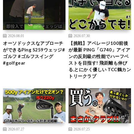
2026.08.01
2026.07.30
オーソドックスなアプローチ
【挑戦】アベレージ100前後
ができるPing S259ウェッジ#
が最新 PING「G740」アイア
ゴルフ #ゴルフスイング
ンの反則級の性能でハーフベ
#golfgear
ストを目指す! 飛距離も伸び
る,とにかく優しい TCC鶴カン
トリークラブ
2026.07.27
2026.07.25