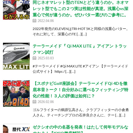
同じネオマレット型のTENとどう違うのか。ネオマ
レット型でもこの２つ実は性能が真逆。浅重心vs深
重心で何が違うのか。ぜひパター選びのご参考に。
2022.04.06
2022年発売のELEVENはTRI-HOT 5Kと同様の浅重心パター。
それに対して、深重心のTE […][…]
テーラーメイド『 Qi MAX LITE 』アイアン トラッ
クマン試打
2025.03.03
#テーラーメイド #Qi MAX LITE #アイアン 【テーラーメイド
公式サイト】 https:/ […][…]
【スポナビGolf座談会】テーラーメイドQi 4Dを徹
底本音トーク！自分好みに選べるフィッティング特
化の性能！３人の評価は如何に？
2026.02.06
ゴルフライターの鶴原弘高さん、クラブフィッターの小倉勇
人さん、ティーチングプロの石井良介さんに、テー […][…]
ゼクシオの中の名器を発表！はたして何年モデルな