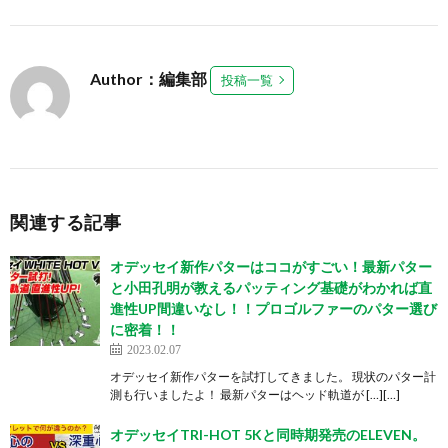
Author：編集部
投稿一覧
関連する記事
オデッセイ新作パターはココがすごい！最新パター
と小田孔明が教えるパッティング基礎がわかれば直
進性UP間違いなし！！プロゴルファーのパター選び
に密着！！
2023.02.07
オデッセイ新作パターを試打してきました。 現状のパター計
測も行いましたよ！ 最新パターはヘッド軌道が […][…]
オデッセイTRI-HOT 5Kと同時期発売のELEVEN。