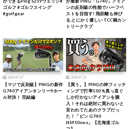
ができるPing S259ウェッジ#
が最新 PING「G740」アイア
ゴルフ #ゴルフスイング
ンの反則級の性能でハーフベ
#golfgear
ストを目指す! 飛距離も伸び
る,とにかく優しい TCC鶴カン
トリークラブ
2026.07.27
2026.07.25
【マジで反則級】PINGの新作
【買う。】PINGの神フィッテ
G740アイアンオンリー9ホー
ィングで打率100％真っ直ぐ
ル対決！ 完結編
しか行かないアイアンを購
入！それは絶対に買わないと
言われてたあのクラブだっ
た！「ピン G740
NS950neo」【北海道ゴル
フ】