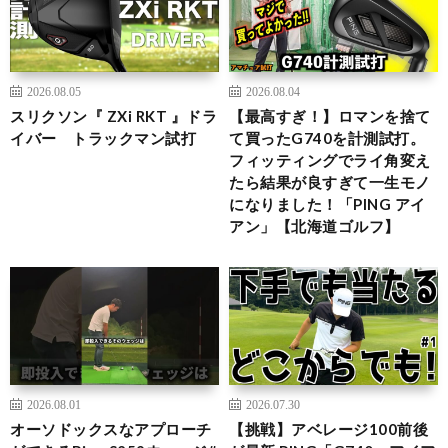
2026.08.05
2026.08.04
スリクソン『 ZXi RKT 』ドラ
【最高すぎ！】ロマンを捨て
イバー トラックマン試打
て買ったG740を計測試打。
フィッティングでライ角変え
たら結果が良すぎて一生モノ
になりました！「PING アイ
アン」【北海道ゴルフ】
2026.08.01
2026.07.30
オーソドックスなアプローチ
【挑戦】アベレージ100前後