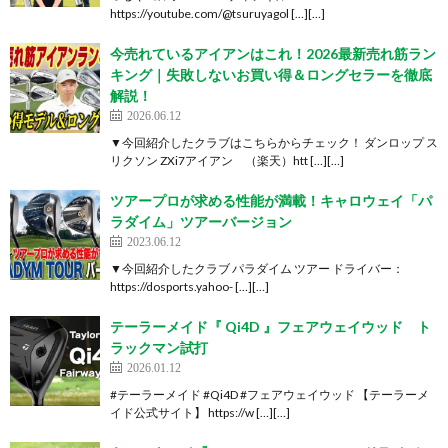
https://youtube.com/@tsuruyagol […][…]
今売れているアイアンはこれ！2026最新売れ筋ラン
キング｜失敗しないお買い得＆ロングセラーを徹底
解説！
2026.06.12
▼今回紹介したクラブはこちらからチェック！ ダンロップ ス
リクソン ZXi7アイアン （楽天）htt […][…]
ツアープロが求める性能が満載！キャロウェイ「パ
ラダイム」ツアーバージョン
2023.06.12
▼今回紹介したクラブ パラダイム ツアー ドライバー：
https://dosports.yahoo- […][…]
テーラーメイド『 Qi4D 』フェアウェイウッド ト
ラックマン試打
2026.01.12
#テーラーメイド #Qi4D #フェアウェイウッド 【テーラーメ
イド公式サイト】 https://w […][…]