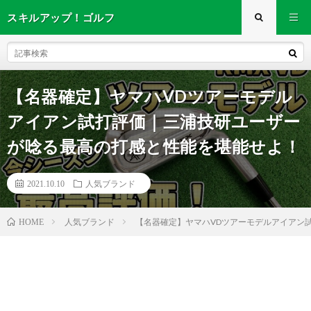
スキルアップ！ゴルフ
【名器確定】ヤマハVDツアーモデル
アイアン試打評価｜三浦技研ユーザー
が唸る最高の打感と性能を堪能せよ！
2021.10.10
人気ブランド
人気ブランド
【名器確定】ヤマハVDツアーモデルアイアン
HOME