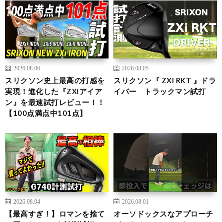
2026.08.06
2026.08.05
スリクソン史上最高の打感を
スリクソン『 ZXi RKT 』ドラ
実現！進化した『ZXiアイア
イバー トラックマン試打
ン』を最速試打レビュー！！
【100点満点中101点】
2026.08.04
2026.08.01
【最高すぎ！】ロマンを捨て
オーソドックスなアプローチ