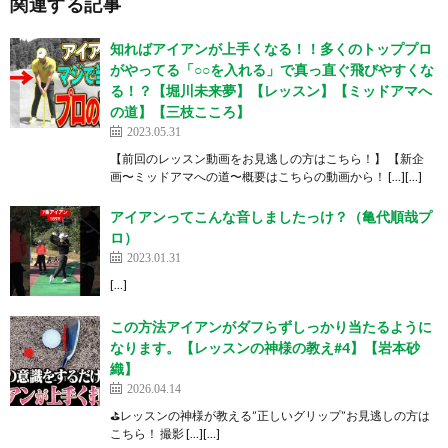
関連する記事
知ればアイアンが上手くなる！！多くのトッププロ
がやってる「○○を入れる」で真っ直ぐ飛びやすくな
る！？【堀川未来夢】【レッスン】【ミッドアマへ
の道】【三枝こころ】
2023.05.31
【前回のレッスン動画をお見逃しの方はこちら！】 【新企
画〜ミッドアマへの道〜概要はこちらの動画から！ […][…]
アイアンってこんな音しましたっけ？（亀代順哉プ
ロ）
2023.01.31
[…]
この方法アイアンがダフらずしっかり当たるように
なります。【レッスンの神様の教え#4】【岩本砂
織】
2026.04.14
⛳️レッスンの神様が教える”正しいグリップ”お見逃しの方は
こちら！ 撮影 […][…]