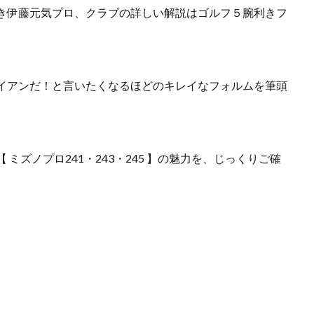
き伊藤元気プロ、クラブの詳しい解説はゴルフ５腕利きフ
イアンだ！と言いたくなるほどのキレイなフォルムを筆頭
ミズノプロ241・243・245 】の魅力を、じっくりご確