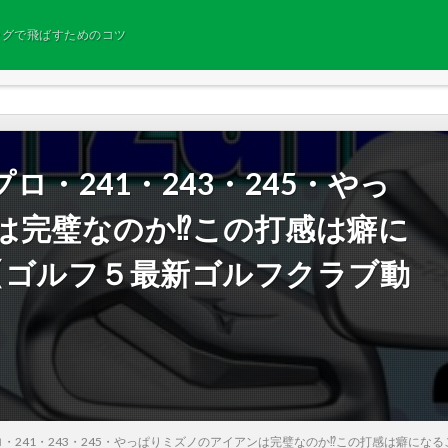
ングで飛ばすためのコツ
・241・243・245・やっ
は完璧なのか⁉この打感は癖に
【ゴルフ５最新ゴルフクラブ動
・241・243・245・やっぱりミズノのアイアンは完璧なのか⁉この打感は癖にな