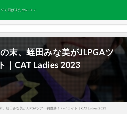
ングで飛ばすためのコツ
フの末、蛭田みな美がJLPGAツ
AT Ladies 2023
、蛭田みな美がJLPGAツアー初優勝！ ハイライト｜CAT Ladies 2023