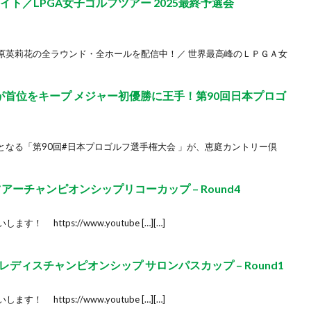
ライト／LPGA女子ゴルフツアー 2025最終予選会
原英莉花の全ラウンド・全ホールを配信中！／ 世界最高峰のＬＰＧＡ女
が首位をキープ メジャー初優勝に王手！第90回日本プロゴ
なる「第90回#日本プロゴルフ選手権大会 」が、恵庭カントリー倶
ツアーチャンピオンシップリコーカップ – Round4
す！ https://www.youtube […][…]
ィスチャンピオンシップ サロンパスカップ – Round1
す！ https://www.youtube […][…]