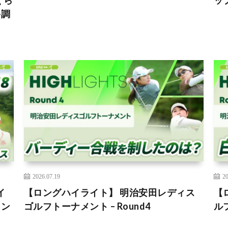
くら
ッ
終調
2026.07.19
20
イ
【ロングハイライト】 明治安田レディス
【
メン
ゴルフトーナメント – Round4
ルフ