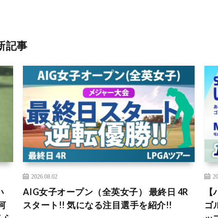
新記事
2026.08.02
20
い
AIG女子オープン（全英女子） 最終日 4R
【
河
スタート!! 気になる注目選手を紹介!!
ゴ