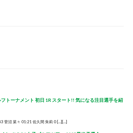
ルフトーナメント 初日 1R スタート!! 気になる注目選手を紹
3 菅沼 菜々 01:21 佐久間 朱莉 0 […][…]