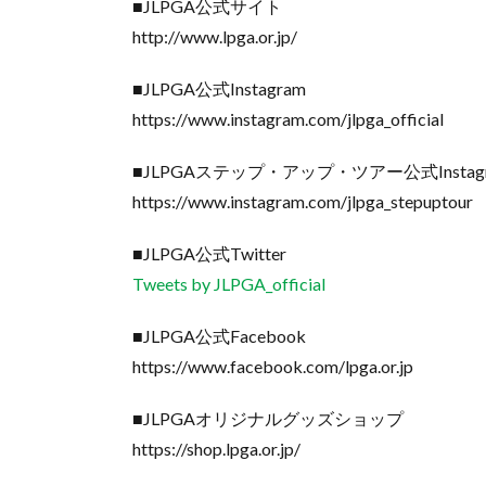
■JLPGA公式サイト
http://www.lpga.or.jp/
■JLPGA公式Instagram
https://www.instagram.com/jlpga_official
■JLPGAステップ・アップ・ツアー公式Instag
https://www.instagram.com/jlpga_stepuptour
■JLPGA公式Twitter
Tweets by JLPGA_official
■JLPGA公式Facebook
https://www.facebook.com/lpga.or.jp
■JLPGAオリジナルグッズショップ
https://shop.lpga.or.jp/