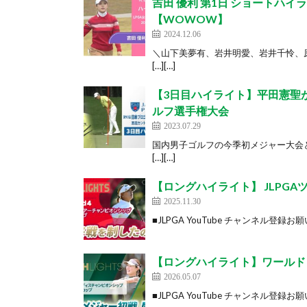
吉田 優利 第1日 ショートハイ
【WOWOW】
2024.12.06
＼山下美夢有、岩井明愛、岩井千怜、
[…][…]
【3日目ハイライト】平田憲聖
ルフ選手権大会
2023.07.29
国内男子ゴルフの今季初メジャー大会と
[…][…]
【ロングハイライト】 JLPGA
2025.11.30
■JLPGA YouTube チャンネル登録お願いしま
【ロングハイライト】ワールドレデ
2026.05.07
■JLPGA YouTube チャンネル登録お願いしま