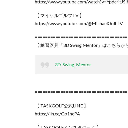
https://www.youtube.com/watch?v=YpdcritJSI
【 マイケルゴルフTV 】
https://www.youtube.com/@MichaelGolfTV
====================================
【 練習器具「3D Swing Mentor」はこちらか
3D-Swing-Mentor
====================================
【 TASKGOLF公式LINE 】
https://lin.ee/Gp1ncPA
【 TASKGOLFインスタグラム 】