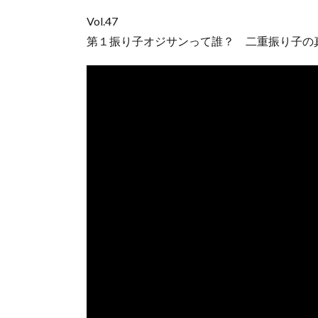
Vol.47
第１振り子オジサンって誰？ 二重振り子の真髄