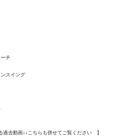
ローチ
アンスイング
ー
る過去動画↓↓こちらも併せてご覧ください 】