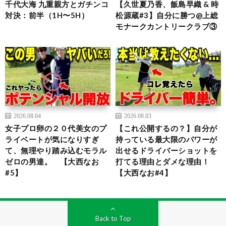
千代大海 九重親方とガチンコ
【久世夏乃香、飯島早織 & 時
対決：前半（1H〜5H）
松源蔵#3】自分に勝つ@上総
モナークカントリークラブ③
2026.08.04
2026.08.03
女子プロ卵の２０代美女のプ
【これ公開するの？】自分が
ライベートが気になりすぎ
持っている最大限のパワーが
て、無理やり踏み込むモラル
出せるドライバーショットを
ゼロの男達。 【大西なお
打てる理由とダメな理由！
#5】
【大西なお#4】
Back to Top