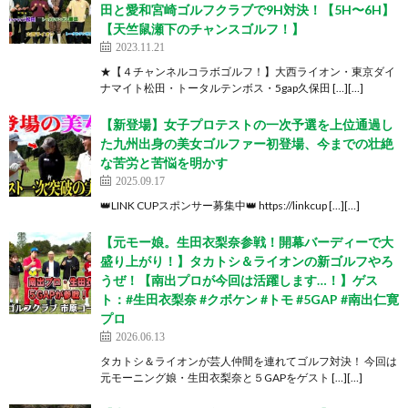
田と愛和宮崎ゴルフクラブで9H対決！【5H〜6H】
【天竺鼠瀬下のチャンスゴルフ！】
2023.11.21
★【４チャンネルコラボゴルフ！】大西ライオン・東京ダイ
ナマイト松田・トータルテンボス・5gap久保田 […][…]
【新登場】女子プロテストの一次予選を上位通過し
た九州出身の美女ゴルファー初登場、今までの壮絶
な苦労と苦悩を明かす
2025.09.17
👑LINK CUPスポンサー募集中👑 https://linkcup […][…]
【元モー娘。生田衣梨奈参戦！開幕バーディーで大
盛り上がり！】タカトシ＆ライオンの新ゴルフやろ
うぜ！【南出プロが今回は活躍します…！】ゲス
ト：#生田衣梨奈 #クボケン #トモ #5GAP #南出仁寛
プロ
2026.06.13
タカトシ＆ライオンが芸人仲間を連れてゴルフ対決！ 今回は
元モーニング娘・生田衣梨奈と５GAPをゲスト […][…]