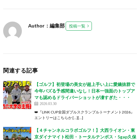
Author：編集部
投稿一覧
関連する記事
【ゴルフ】初登場の美女が超上手い上に愛嬌抜群で
今年バズる予感間違いなし！日本一強面のトップア
マも認めるドライバーショットが凄すぎた・・・
2026.03.30
👑『LINK CUP全国ダブルスクランブルトーナメント2026』
エントリーはこちらか […][…]
【４チャンネルコラボゴルフ！】大西ライオン・東
京ダイナマイト松田・トータルテンボス・5gap久保