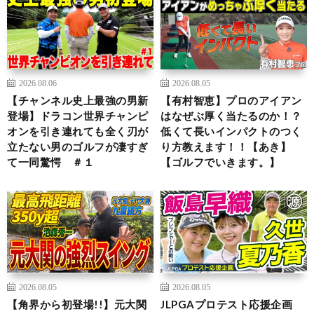
2026.08.06
2026.08.05
【チャンネル史上最強の男新
【有村智恵】プロのアイアン
登場】ドラコン世界チャンピ
はなぜぶ厚く当たるのか！？
オンを引き連れても全く刃が
低くて長いインパクトのつく
立たない男のゴルフが凄すぎ
り方教えます！！【あき】
て一同驚愕 ＃１
【ゴルフでいきます。】
2026.08.05
2026.08.05
【角界から初登場!!】元大関
JLPGAプロテスト応援企画