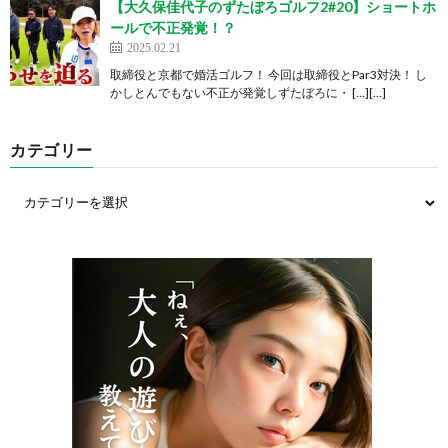
【大久保佳代子のずたぼろゴルフ2#20】ショートホ
ールで不正発覚！？
2025.02.21
取締役と京都で婚活ゴルフ！ 今回は取締役とPar3対決！ し
かしとんでもない不正が発覚しずたぼろに・ […][…]
カテゴリー