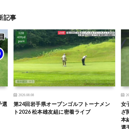
新記事
2026.08.08
20
予選
第24回岩手県オープンゴルフトーナメン
女
ト2026 松本雄友組に密着ライブ
ざ
本
選