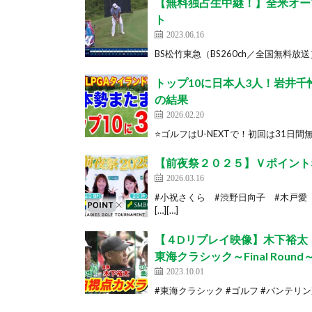
【無料独占生中継！】全米オー
ト
2023.06.16
BS松竹東急（BS260ch／全国無料放送
トップ10に日本人3人！岩井千怜
の結果
2026.02.20
⭐️ゴルフはU-NEXTで！初回は31日間無料 htt
【前夜祭２０２５】Ｖポイント
2026.03.16
#小祝さくら #渋野日向子 #木戸愛
[…][…]
【４Dリプレイ映像】木下裕太
東海クラシック～Final Roun
2023.10.01
#東海クラシック #ゴルフ #バンテリン