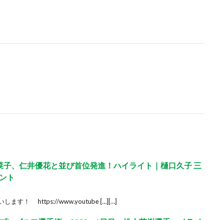
日菜子、仁井優花と並び首位発進！ハイライト｜樋口久子 三
ント
す！ https://www.youtube […][…]