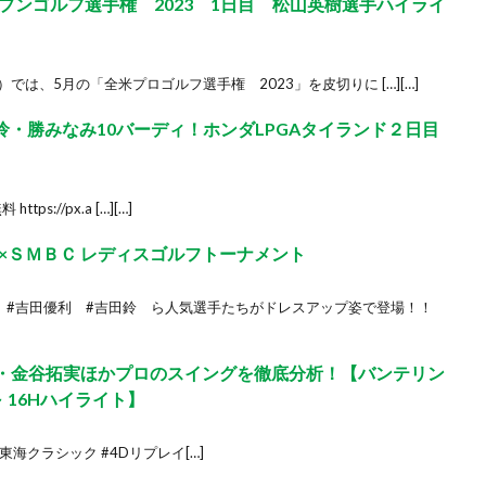
プンゴルフ選手権 2023 1日目 松山英樹選手ハイライ
）では、5月の「全米プロゴルフ選手権 2023」を皮切りに […][…]
・勝みなみ10バーディ！ホンダLPGAタイランド２日目
ps://px.a […][…]
×ＳＭＢＣ レディスゴルフトーナメント
 #吉田優利 #吉田鈴 ら人気選手たちがドレスアップ姿で登場！！
・金谷拓実ほかプロのスイングを徹底分析！【バンテリン
d～ 16Hハイライト】
東海クラシック #4Dリプレイ[…]