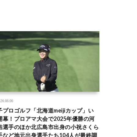
26.08.06
子プロゴルフ「北海道meijiカップ」い
開幕！プロアマ大会で2025年優勝の河
結選手のほか北広島市出身の小祝さくら
手など地元出身選手たち104人が最終調