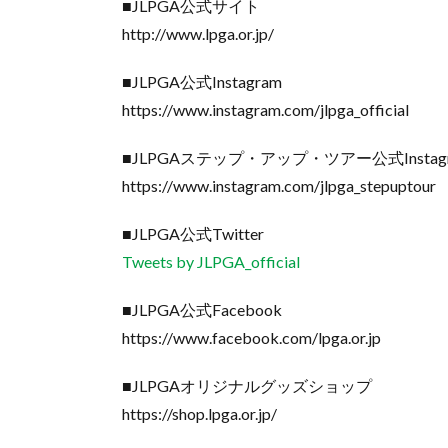
■JLPGA公式サイト
http://www.lpga.or.jp/
■JLPGA公式Instagram
https://www.instagram.com/jlpga_official
■JLPGAステップ・アップ・ツアー公式Instag
https://www.instagram.com/jlpga_stepuptour
■JLPGA公式Twitter
Tweets by JLPGA_official
■JLPGA公式Facebook
https://www.facebook.com/lpga.or.jp
■JLPGAオリジナルグッズショップ
https://shop.lpga.or.jp/