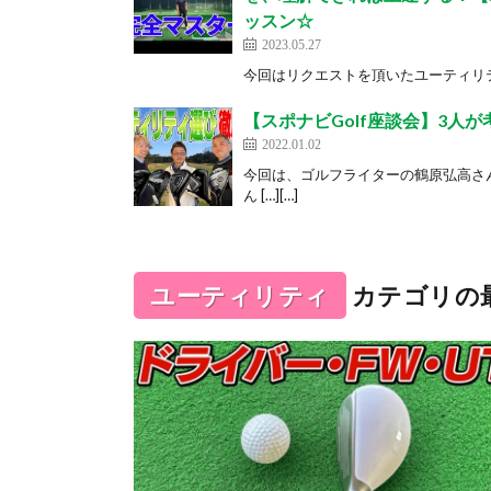
ッスン☆
2023.05.27
今回はリクエストを頂いたユーティリティ
【スポナビGolf座談会】3人
2022.01.02
今回は、ゴルフライターの鶴原弘高さ
ん […][…]
ユーティリティ
カテゴリの