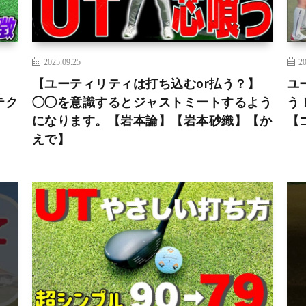
2025.09.25
20
【ユーティリティは打ち込むor払う？】
ユ
テク
◯◯を意識するとジャストミートするよう
う
になります。【岩本論】【岩本砂織】【か
【
えで】