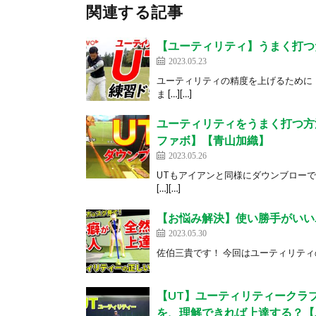
関連する記事
【ユーティリティ】うまく打つ
2023.05.23
ユーティリティの精度を上げるために
ま […][…]
ユーティリティをうまく打つ方
ファボ】【青山加織】
2023.05.26
UTもアイアンと同様にダウンブロー
[…][…]
【お悩み解決】使い勝手がいい
2023.05.30
佐伯三貴です！ 今回はユーティリティの
【UT】ユーティリティークラ
を、理解できれば上達する？【