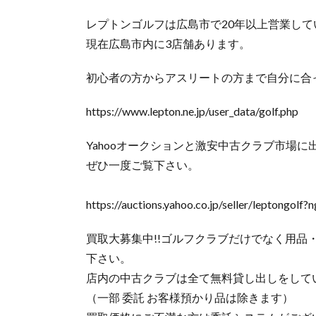
レプトンゴルフは広島市で20年以上営業し
現在広島市内に3店舗あります。
初心者の方からアスリートの方まで自分に合
https://www.lepton.ne.jp/user_data/golf.php
Yahooオークションと激安中古クラブ市場に
ぜひ一度ご覧下さい。
https://auctions.yahoo.co.jp/seller/leptongol
買取大募集中!!ゴルフクラブだけでなく用
下さい。
店内の中古クラブは全て無料貸し出しをして
（一部 委託 お客様預かり品は除きます）