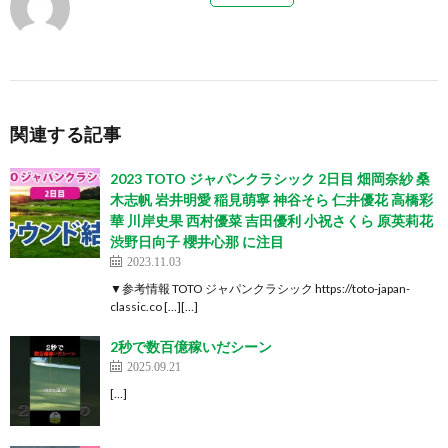
関連する記事
2023 TOTO ジャパンクラシック 2日目 畑岡奈紗 桑
木志帆 岩井明愛 稲見萌寧 神谷そら 仁井優花 高橋彩
華 川岸史果 西村優菜 吉田優利 小祝さくら 原英莉花
渋野日向子 櫻井心那 に注目
2023.11.03
▼参考情報 TOTO ジャパンクラシック https://toto-japan-
classic.co […][…]
2秒で数百億稼いだシーン
2025.09.21
[…]