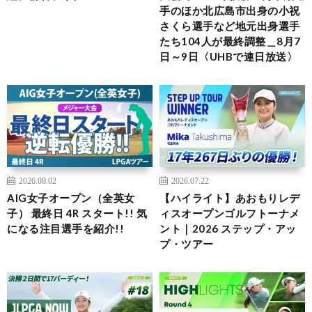
手のほか北広島市出身の小祝
さくら選手など地元出身選手
たち104人が最終調整＿8月7
日～9日〈UHBで連日放送〉
2026.08.02
2026.07.22
AIG女子オープン（全英女
【ハイライト】あおもりレデ
子） 最終日 4R スタート!! 気
ィスオープンゴルフトーナメ
になる注目選手を紹介!!
ント｜2026 ステップ・アッ
プ・ツアー