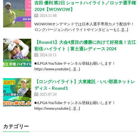
吉田 優利 第2日 ショートハイライト／ロッテ選手権
2024【WOWOW】
2024.11.08
WOWOWオンデマンドでは日本人選手専用カメラ配信中！
ロングバージョンのハイライトやインタビューも […][…]
【Round1】大会4度目の優勝に向けて好発進！古江
彩佳 ハイライト｜富士通レディース 2024
2024.10.11
■JLPGA YouTube チャンネル登録お願いします！
https://www.youtube […][…]
【ロングハイライト】大東建託・いい部屋ネットレ
ディス – Round1
2025.07.24
■JLPGA YouTube チャンネル登録お願いします！
https://www.youtube […][…]
カテゴリー