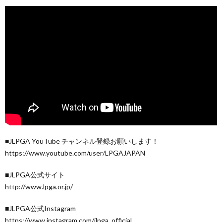
■JLPGA YouTube チャンネル登録お願いします！
https://www.youtube.com/user/LPGAJAPAN
■JLPGA公式サイト
http://www.lpga.or.jp/
■JLPGA公式Instagram
https://www.instagram.com/jlpga_official