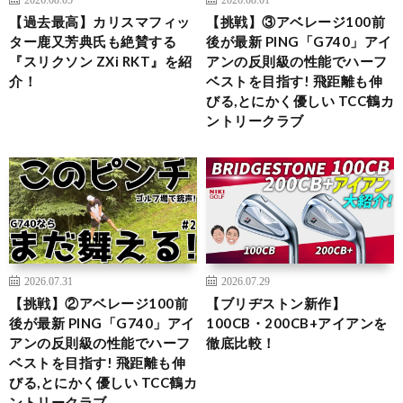
【過去最高】カリスマフィッ
【挑戦】③アベレージ100前
ター鹿又芳典氏も絶賛する
後が最新 PING「G740」アイ
『スリクソン ZXi RKT』を紹
アンの反則級の性能でハーフ
介！
ベストを目指す! 飛距離も伸
びる,とにかく優しい TCC鶴カ
ントリークラブ
2026.07.31
2026.07.29
【挑戦】②アベレージ100前
【ブリヂストン新作】
後が最新 PING「G740」アイ
100CB・200CB+アイアンを
アンの反則級の性能でハーフ
徹底比較！
ベストを目指す! 飛距離も伸
びる,とにかく優しい TCC鶴カ
ントリークラブ