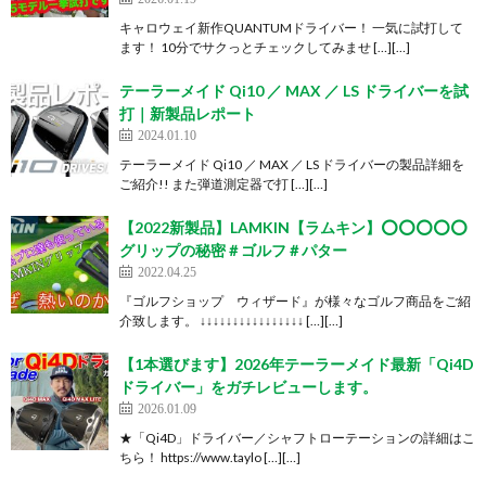
キャロウェイ新作QUANTUMドライバー！ 一気に試打して
ます！ 10分でサクっとチェックしてみませ […][…]
テーラーメイド Qi10 ／ MAX ／ LS ドライバーを試
打｜新製品レポート
2024.01.10
テーラーメイド Qi10 ／ MAX ／ LS ドライバーの製品詳細を
ご紹介!! また弾道測定器で打 […][…]
【2022新製品】LAMKIN【ラムキン】⭕️⭕️⭕️⭕️⭕️
グリップの秘密＃ゴルフ＃パター
2022.04.25
『ゴルフショップ ウィザード』が様々なゴルフ商品をご紹
介致します。 ↓↓↓↓↓↓↓↓↓↓↓↓↓↓↓↓ […][…]
【1本選びます】2026年テーラーメイド最新「Qi4D
ドライバー」をガチレビューします。
2026.01.09
★「Qi4D」ドライバー／シャフトローテーションの詳細はこ
ちら！ https://www.taylo […][…]