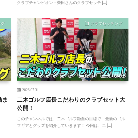
クラブチャンピオン・柴田さんのクラブセッテ […]
ング
クラブセッテング
2026.07.31
詰ま
二木ゴルフ店長こだわりのクラブセット大
！
公開！
このチャンネルでは、二木ゴルフ独自の目線で、最新のゴル
フギアとグッズを紹介していきます！ 今回は、二 […]