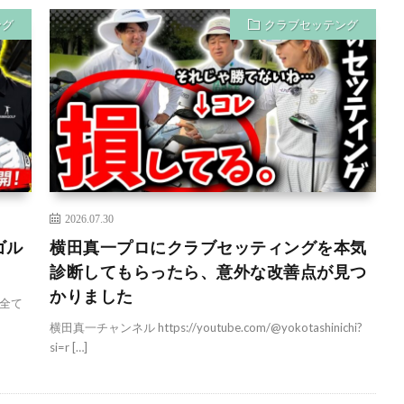
ング
クラブセッテング
2026.07.30
ゴル
横田真一プロにクラブセッティングを本気
診断してもらったら、意外な改善点が見つ
かりました
全て
横田真一チャンネル https://youtube.com/@yokotashinichi?
si=r […]