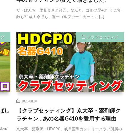
ザ・ぼんち 里見まさと師匠、なんと、ゴルフ歴40年！ご年
齢も74歳！今でも、週一ゴルファー！カートに […]
ング
クラブセッテング
2026.08.04
ばし
【クラブセッティング】京大卒・薬剤師ク
ラチャン…あの名器G410を愛用する理由
iku/
京大卒・薬剤師・HDCP0、岐阜国際カントリークラブ所属の