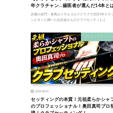
年クラチャン…歯医者が選んだ14本と
兵庫の名門・有馬ロイヤルゴルフクラブで2025年クラ
ンピオンに輝いた以呂波さんのクラブセッティ […]
クラブセッテ
2026.08.05
セッティングの本質！元祖柔らかシャ
のプロフェッショナル！奥田真司プロ
場！クラブセッティング！