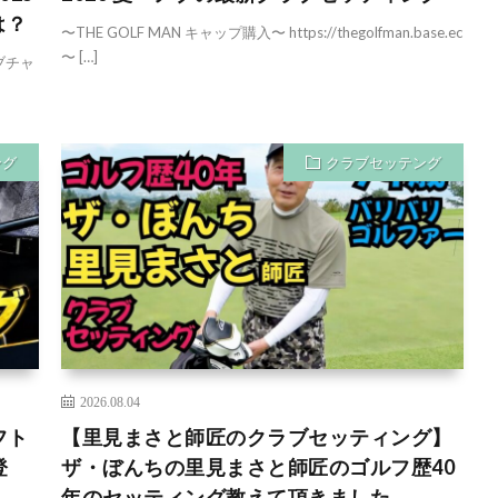
は？
〜THE GOLF MAN キャップ購入〜 https://thegolfman.base.ec
〜 […]
ブチャ
ング
クラブセッテング
2026.08.04
フト
【里見まさと師匠のクラブセッティング】
登
ザ・ぼんちの里見まさと師匠のゴルフ歴40
年のセッティング教えて頂きました。