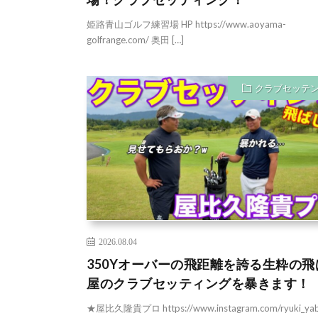
姫路青山ゴルフ練習場 HP https://www.aoyama-
golfrange.com/ 奥田 […]
クラブセッテ
2026.08.04
350Yオーバーの飛距離を誇る生粋の飛
屋のクラブセッティングを暴きます！
★屋比久隆貴プロ https://www.instagram.com/ryuki_yab