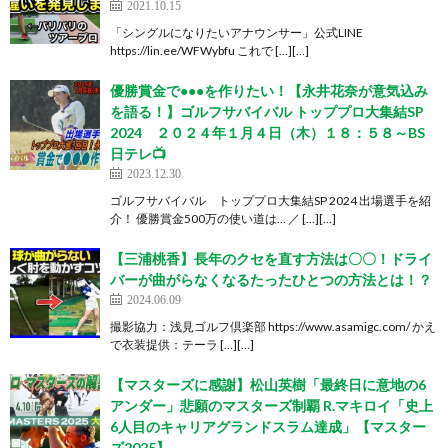
2021.10.15
「シングルになりたいアナウンサー」公式LINE
https://lin.ee/WFWybfu これで […][…]
優勝賞金で●●●を作りたい！【永井花奈が意気込み
を語る！】ゴルフサバイバル トッププロ大集結SP
2024 ２０２４年１月４日（木）１８：５８～BS
日テレ📺
2023.12.30
ゴルフサバイバル トッププロ大集結SP 2024 出場選手を紹
介！ 優勝賞金500万の使い道は… ／ […][…]
【三浦桃香】長年のクセを直す方法は〇〇！ドライ
バーが曲がらなくなるたったひとつの方法とは！？
2024.06.09
撮影協力：浅見ゴルフ倶楽部 https://www.asamigc.com/ かえ
で衣装提供：テーラ […][…]
【マスターズに感謝】松山英樹「最終日に意地の6
アンダー」悲願のマスターズ制覇 R.マキロイ「史上
6人目のキャリアグランドスラム達成」【マスター
ズ2025】