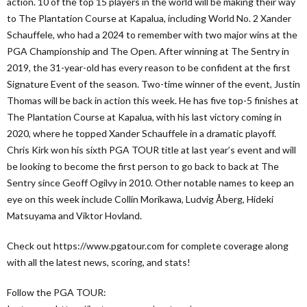
action. 10 of the top 15 players in the world will be making their way
to The Plantation Course at Kapalua, including World No. 2 Xander
Schauffele, who had a 2024 to remember with two major wins at the
PGA Championship and The Open. After winning at The Sentry in
2019, the 31-year-old has every reason to be confident at the first
Signature Event of the season. Two-time winner of the event, Justin
Thomas will be back in action this week. He has five top-5 finishes at
The Plantation Course at Kapalua, with his last victory coming in
2020, where he topped Xander Schauffele in a dramatic playoff.
Chris Kirk won his sixth PGA TOUR title at last year’s event and will
be looking to become the first person to go back to back at The
Sentry since Geoff Ogilvy in 2010. Other notable names to keep an
eye on this week include Collin Morikawa, Ludvig Åberg, Hideki
Matsuyama and Viktor Hovland.
Check out https://www.pgatour.com for complete coverage along
with all the latest news, scoring, and stats!
Follow the PGA TOUR: