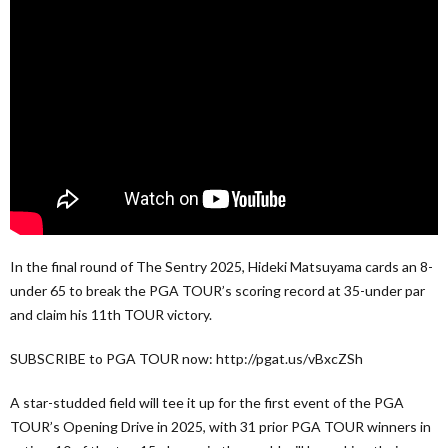
In the final round of The Sentry 2025, Hideki Matsuyama cards an 8-
under 65 to break the PGA TOUR’s scoring record at 35-under par
and claim his 11th TOUR victory.
SUBSCRIBE to PGA TOUR now: http://pgat.us/vBxcZSh
A star-studded field will tee it up for the first event of the PGA
TOUR’s Opening Drive in 2025, with 31 prior PGA TOUR winners in