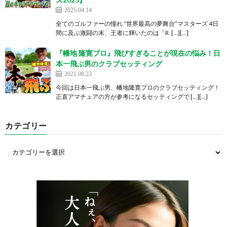
2025.04.14
全てのゴルファーの憧れ “世界最高の夢舞台”マスターズ 4日
間に及ぶ激闘の末、王者に輝いたのは「R. […][…]
『幡地 隆寛プロ』飛びすぎることが現在の悩み！日
本一飛ぶ男のクラブセッティング
2021.08.23
今回は日本一飛ぶ男、幡地隆寛プロのクラブセッティング！
正直アマチュアの方が参考になるセッティングで […][…]
カテゴリー