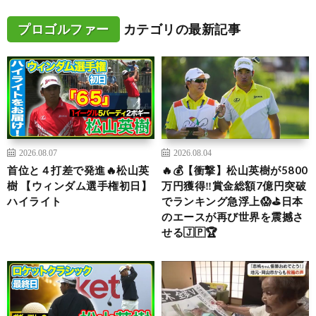
プロゴルファー
カテゴリの最新記事
2026.08.07
2026.08.04
首位と４打差で発進🔥松山英
🔥💰【衝撃】松山英樹が5800
樹 【ウィンダム選手権初日】
万円獲得‼️賞金総額7億円突破
ハイライト
でランキング急浮上😱⛳日本
のエースが再び世界を震撼さ
せる🇯🇵🏆