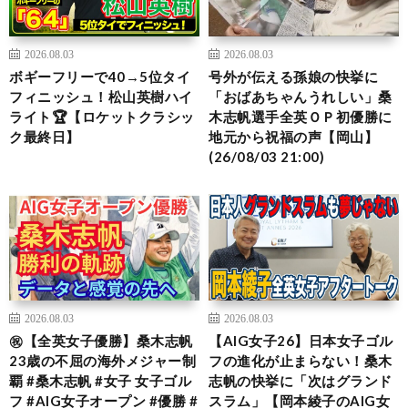
2026.08.03
2026.08.03
ボギーフリーで40→5位タイ
号外が伝える孫娘の快挙に
フィニッシュ！松山英樹ハイ
「おばあちゃんうれしい」桑
ライト🏆【ロケットクラシッ
木志帆選手全英ＯＰ初優勝に
ク最終日】
地元から祝福の声【岡山】
(26/08/03 21:00)
2026.08.03
2026.08.03
㊗️【全英女子優勝】桑木志帆
【AIG女子26】日本女子ゴル
23歳の不屈の海外メジャー制
フの進化が止まらない！桑木
覇 #桑木志帆 #女子 女子ゴル
志帆の快挙に「次はグランド
フ #AIG女子オープン #優勝 #
スラム」【岡本綾子のAIG女