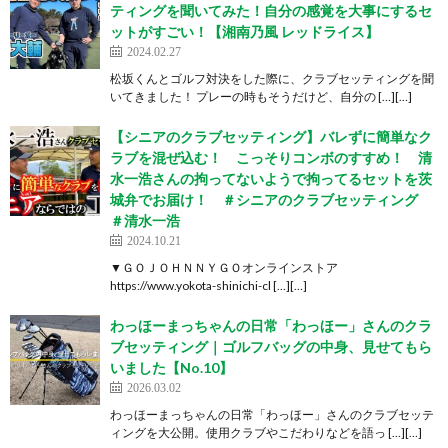
ティングを聞いてみた！自分の感覚を大事にするセ
ットがすごい！【湘南乃風 レッドライス】
2024.02.27
松坂くんとゴルフ対決をした際に、クラブセッティングを聞
いてきました！ プレーの時もそうだけど、自分の […][…]
【シニアのクラブセッティング】バレずに簡単なク
ラブを混ぜ込む！ こっそりコンボのすすめ！ 清
水一浩さんの拘ってないようで拘ってるセットを茨
城弁でお届け！ ＃シニアのクラブセッティング
＃清水一浩
2024.10.21
▼ＧＯＪＯＨＮＮＹＧＯオンラインストア
https://www.yokota-shinichi-cl […][…]
わっほーまっちゃんの日常「わっほー」さんのクラ
ブセッティング｜ゴルフバッグの中身、見せてもら
いました【No.10】
2026.03.02
わっほーまっちゃんの日常「わっほー」さんのクラブセッテ
ィングを大公開。使用クラブやこだわりなどを語っ […][…]