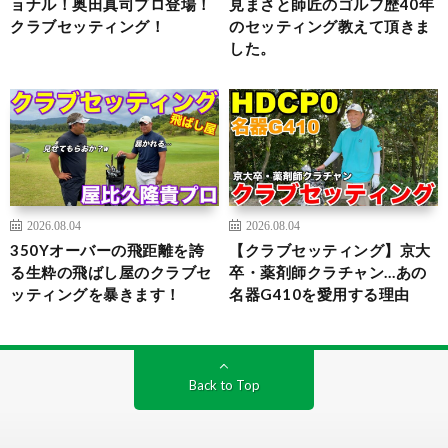
ョナル！奥田真司プロ登場！
見まさと師匠のゴルフ歴40年
クラブセッティング！
のセッティング教えて頂きま
した。
2026.08.04
2026.08.04
350Yオーバーの飛距離を誇
【クラブセッティング】京大
る生粋の飛ばし屋のクラブセ
卒・薬剤師クラチャン…あの
ッティングを暴きます！
名器G410を愛用する理由
Back to Top